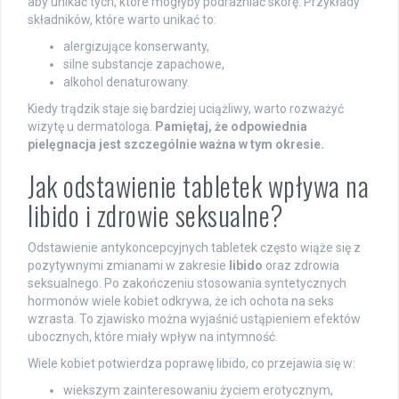
aby unikać tych, które mogłyby podrażniać skórę. Przykłady
składników, które warto unikać to:
alergizujące konserwanty,
silne substancje zapachowe,
alkohol denaturowany.
Kiedy trądzik staje się bardziej uciążliwy, warto rozważyć
wizytę u dermatologa.
Pamiętaj, że odpowiednia
pielęgnacja jest szczególnie ważna w tym okresie.
Jak odstawienie tabletek wpływa na
libido i zdrowie seksualne?
Odstawienie antykoncepcyjnych tabletek często wiąże się z
pozytywnymi zmianami w zakresie
libido
oraz zdrowia
seksualnego. Po zakończeniu stosowania syntetycznych
hormonów wiele kobiet odkrywa, że ich ochota na seks
wzrasta. To zjawisko można wyjaśnić ustąpieniem efektów
ubocznych, które miały wpływ na intymność.
Wiele kobiet potwierdza poprawę libido, co przejawia się w:
wiekszym zainteresowaniu życiem erotycznym,