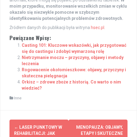
anomalii, które mogą się pojawić po odstawieniu tabletek.
W
moim przypadku, monitorowanie wszelkich zmian w cyklu
okazało się niezwykle pomocne w szybszym
identyfikowaniu potencjalnych problemów zdrowotnych.
Źródłem danych do publikacji była witryna
hsec.pl
.
Powiązane Wpisy:
Casting 101: Kluczowe wskazówki, jak przygotować
się do castingu i zdobyć wymarzoną rolę
Nietrzymanie moczu – przyczyny, objawy i metody
leczenia
Rogowacenie okołomieszkowe: objawy, przyczyny i
skuteczna pielęgnacja
Orkisz – zdrowe zboże z historią. Co warto o nim
wiedzieć?
Inne
Post
←
LASER PUNKTOWY W
MENOPAUZA: OBJAWY,
navigation
REHABILITACJI: JAK
ETAPY I SKUTECZNE