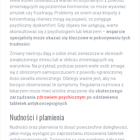
Wiele kobiet doświadcza wahań emocjonalnych z powodu
zmieniających się poziomów hormonów, co może wywołać
smutek czy frustrację. Problemy ze snem oraz kłopoty z
koncentracją również mogą się pojawić, co potęguje
psychiczny dyskomfort. Gdy objawy nie ustępują, warto
skonsultować się z psychologiem lub lekarzem –
wsparcie
specjalisty może okazać się kluczowe w pokonywaniu tych
trudności
.
Zmiany nastroju dają o sobie znać zwłaszcza w okresach
zwiększonego stresu lub w obliczu zmieniających się
warunków. Na przykład, podczas jesieni wiele osób zmaga
się z obniżonym samopoczuciem z powodu ograniczonej
ilości światła słonecznego. Dlatego ważne jest, aby na
bieżąco obserwować te symptomy. Regularna rozmowa z
lekarzem może mieć istotne znaczenie dla
skutecznego
zarządzania
zdrowiem psychicznym
po odstawieniu
tabletek antykoncepcyjnych
.
Nudności i plamienia
Nudności oraz plamienia to dosyć powszechne dolegliwości,
jakie mogą wystąpić po zaprzestaniu stosowania tabletek
antykoncepcyjnych. Zazwyczaj są one wynikiem zaburzeń