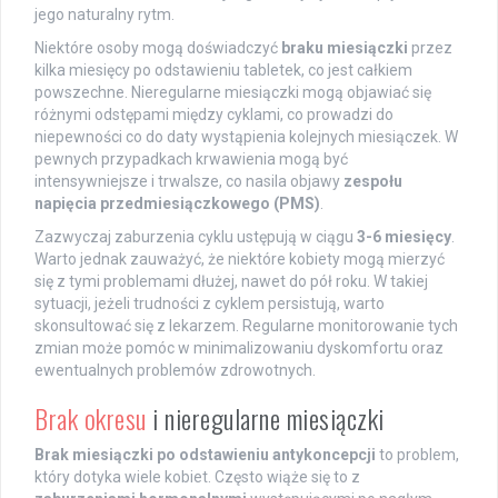
jego naturalny rytm.
Niektóre osoby mogą doświadczyć
braku miesiączki
przez
kilka miesięcy po odstawieniu tabletek, co jest całkiem
powszechne. Nieregularne miesiączki mogą objawiać się
różnymi odstępami między cyklami, co prowadzi do
niepewności co do daty wystąpienia kolejnych miesiączek. W
pewnych przypadkach krwawienia mogą być
intensywniejsze i trwalsze, co nasila objawy
zespołu
napięcia przedmiesiączkowego (PMS)
.
Zazwyczaj zaburzenia cyklu ustępują w ciągu
3-6 miesięcy
.
Warto jednak zauważyć, że niektóre kobiety mogą mierzyć
się z tymi problemami dłużej, nawet do pół roku. W takiej
sytuacji, jeżeli trudności z cyklem persistują, warto
skonsultować się z lekarzem. Regularne monitorowanie tych
zmian może pomóc w minimalizowaniu dyskomfortu oraz
ewentualnych problemów zdrowotnych.
Brak okresu
i nieregularne miesiączki
Brak miesiączki po odstawieniu antykoncepcji
to problem,
który dotyka wiele kobiet. Często wiąże się to z