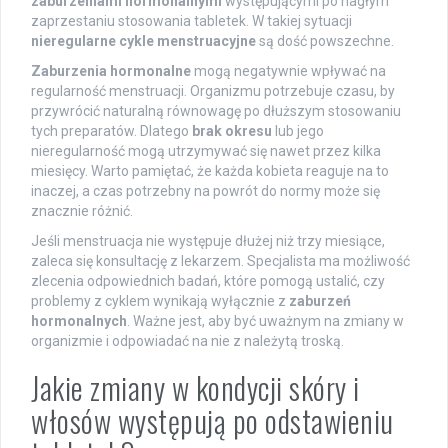
zaburzeniami hormonalnymi
występującymi po nagłym
zaprzestaniu stosowania tabletek. W takiej sytuacji
nieregularne cykle menstruacyjne
są dość powszechne.
Zaburzenia hormonalne
mogą negatywnie wpływać na
regularność menstruacji. Organizmu potrzebuje czasu, by
przywrócić naturalną równowagę po dłuższym stosowaniu
tych preparatów. Dlatego
brak okresu
lub jego
nieregularność mogą utrzymywać się nawet przez kilka
miesięcy. Warto pamiętać, że każda kobieta reaguje na to
inaczej, a czas potrzebny na powrót do normy może się
znacznie różnić.
Jeśli menstruacja nie występuje dłużej niż trzy miesiące,
zaleca się konsultację z lekarzem. Specjalista ma możliwość
zlecenia odpowiednich badań, które pomogą ustalić, czy
problemy z cyklem wynikają wyłącznie z
zaburzeń
hormonalnych
. Ważne jest, aby być uważnym na zmiany w
organizmie i odpowiadać na nie z należytą troską.
Jakie zmiany w kondycji skóry i
włosów występują po odstawieniu