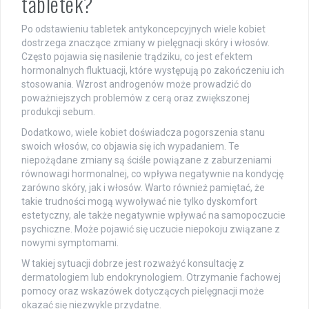
tabletek?
Po odstawieniu tabletek antykoncepcyjnych wiele kobiet
dostrzega znaczące zmiany w pielęgnacji skóry i włosów.
Często pojawia się nasilenie trądziku, co jest efektem
hormonalnych fluktuacji, które występują po zakończeniu ich
stosowania. Wzrost androgenów może prowadzić do
poważniejszych problemów z cerą oraz zwiększonej
produkcji sebum.
Dodatkowo, wiele kobiet doświadcza pogorszenia stanu
swoich włosów, co objawia się ich wypadaniem. Te
niepożądane zmiany są ściśle powiązane z zaburzeniami
równowagi hormonalnej, co wpływa negatywnie na kondycję
zarówno skóry, jak i włosów. Warto również pamiętać, że
takie trudności mogą wywoływać nie tylko dyskomfort
estetyczny, ale także negatywnie wpływać na samopoczucie
psychiczne. Może pojawić się uczucie niepokoju związane z
nowymi symptomami.
W takiej sytuacji dobrze jest rozważyć konsultację z
dermatologiem lub endokrynologiem. Otrzymanie fachowej
pomocy oraz wskazówek dotyczących pielęgnacji może
okazać się niezwykle przydatne.