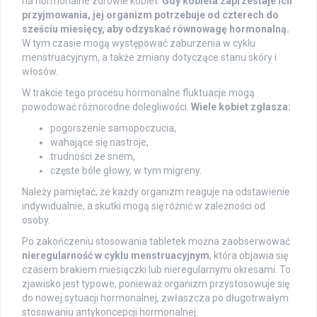
na hormonalne zdrowie kobiet.
Gdy kobieta zaprzestaje ich
przyjmowania, jej organizm potrzebuje od czterech do
sześciu miesięcy, aby odzyskać równowagę hormonalną.
W tym czasie mogą występować zaburzenia w cyklu
menstruacyjnym, a także zmiany dotyczące stanu skóry i
włosów.
W trakcie tego procesu hormonalne fluktuacje mogą
powodować różnorodne dolegliwości.
Wiele kobiet zgłasza:
pogorszenie samopoczucia,
wahające się nastroje,
trudności ze snem,
częste bóle głowy, w tym migreny.
Należy pamiętać, że każdy organizm reaguje na odstawienie
indywidualnie, a skutki mogą się różnić w zależności od
osoby.
Po zakończeniu stosowania tabletek można zaobserwować
nieregularność w cyklu menstruacyjnym
, która objawia się
czasem brakiem miesiączki lub nieregularnymi okresami. To
zjawisko jest typowe, ponieważ organizm przystosowuje się
do nowej sytuacji hormonalnej, zwłaszcza po długotrwałym
stosowaniu antykoncepcji hormonalnej.