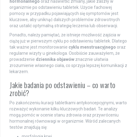
hormonalnego
oraz naświetlić zmiany, jakie zaszły w
organizmie po odstawieniu tabletek. Użycie fachowej
pomocy w przypadku pojawiających się symptomów jest
kluczowe, aby uniknąć dalszych problemów zdrowotnych
oraz ustalić optymalną strategię leczenia lub obserwacji.
Ponadto, należy pamiętać, że istnieje możliwość zajścia w
ciążę już w pierwszym cyklu po odstawieniu tabletek. Dlatego
tak ważne jest monitorowanie
cyklu menstruacyjnego
oraz
regularne wizyty u ginekologa. Osobiście zauważyłem, że
prowadzenie
dziennika objawów
znacznie ułatwia
zrozumienie własnego ciała, co sprzyja lepszej komunikacji z
lekarzem.
Jakie badania po odstawieniu – co warto
zrobić?
Po zakończeniu kuracji tabletkami antykoncepcyjnymi, warto
rozważyć wykonanie kilku kluczowych badań. Te analizy
mogą pomóc w ocenie stanu zdrowia oraz przywróceniu
hormonalnej równowagi w organizmie. Wśród zalecanych
testów znajdują się:
morfologia krwi,