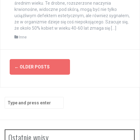
średnim wieku. Te drobne, rozszerzone naczynia
krwionośne, widoczne pod skórą, mogą być nie tylko
uciążliwym defektem estetycznym, ale również sygnałem,
że w organizmie dzieje się coś niepokojącego. Szacuje się,
że około 50% kobiet w wieku 40-60 lat zmaga się […]
Inne
Posts
←
OLDER POSTS
navigation
Search
for:
Ostatnie wpisy