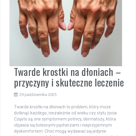
Twarde krostki na dłoniach –
przyczyny i skuteczne leczenie
29 października 2025
Twarde krostki na dłoniach to problem, który może
dotknąć każdego, niezależnie od wieku czy stylu życia.
Często są one symptomem potnicy, dermatozy, która
objawia się bolesnymi pęcherzami i nieprzyjemnym
dyskomfortem. Choć mogą wydawać się jedynie