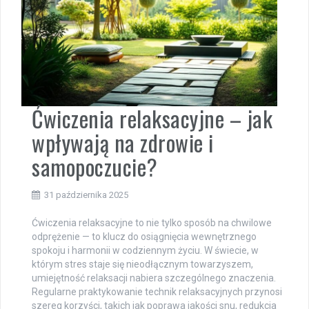
Ćwiczenia relaksacyjne – jak
wpływają na zdrowie i
samopoczucie?
31 października 2025
Ćwiczenia relaksacyjne to nie tylko sposób na chwilowe
odprężenie — to klucz do osiągnięcia wewnętrznego
spokoju i harmonii w codziennym życiu. W świecie, w
którym stres staje się nieodłącznym towarzyszem,
umiejętność relaksacji nabiera szczególnego znaczenia.
Regularne praktykowanie technik relaksacyjnych przynosi
szereg korzyści, takich jak poprawa jakości snu, redukcja