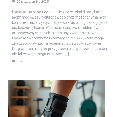
29 października 2025
Hyalofast to rewolucyjne podejście w rehabilitacji, które
łączy moc kwasu hialuronowego oraz mezenchymalnych
komórek macierzystych, aby wspierać biologiczne gojenie
uszkodzonej tkanki. W obliczu rosnących problemów
ortopedycznych, takich jak zmiany zwyrodnieniowe,
Hyalofast wprowadza innowacyjne techniki, które mogą
znacząco wpłynąć na regenerację chrząstki stawowej.
Program ten nie tylko przygotowuje pacjentów do operacji,
ale także wspomaga ich proces […]
Inne