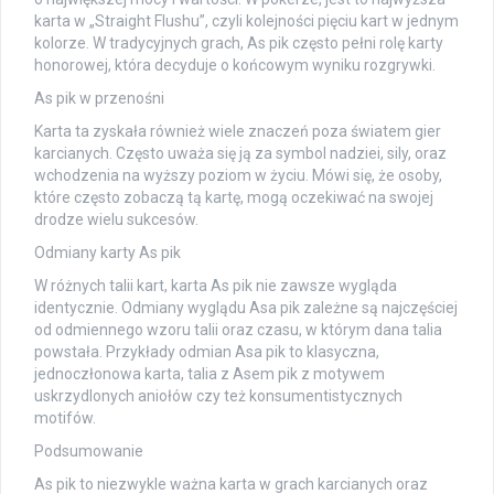
karta w „Straight Flushu”, czyli kolejności pięciu kart w jednym
kolorze. W tradycyjnych grach, As pik często pełni rolę karty
honorowej, która decyduje o końcowym wyniku rozgrywki.
As pik w przenośni
Karta ta zyskała również wiele znaczeń poza światem gier
karcianych. Często uważa się ją za symbol nadziei, sily, oraz
wchodzenia na wyższy poziom w życiu. Mówi się, że osoby,
które często zobaczą tą kartę, mogą oczekiwać na swojej
drodze wielu sukcesów.
Odmiany karty As pik
W różnych talii kart, karta As pik nie zawsze wygląda
identycznie. Odmiany wyglądu Asa pik zależne są najczęściej
od odmiennego wzoru talii oraz czasu, w którym dana talia
powstała. Przykłady odmian Asa pik to klasyczna,
jednoczłonowa karta, talia z Asem pik z motywem
uskrzydlonych aniołów czy też konsumentistycznych
motifów.
Podsumowanie
As pik to niezwykle ważna karta w grach karcianych oraz