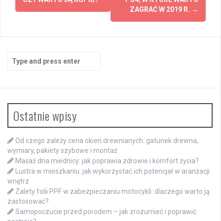
navigation
ZAGRAĆ W 2019 R.
→
Search
for:
Ostatnie wpisy
Od czego zależy cena okien drewnianych: gatunek drewna,
wymiary, pakiety szybowe i montaż
Masaż dna miednicy: jak poprawia zdrowie i komfort życia?
Lustra w mieszkaniu: jak wykorzystać ich potencjał w aranżacji
wnętrz
Zalety folii PPF w zabezpieczaniu motocykli: dlaczego warto ją
zastosować?
Samopoczucie przed porodem – jak zrozumieć i poprawić