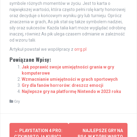
symbole różnych momentów w życiu. Jest to karta o
największej wartości, która często pełni rolę karty honorowej
oraz decyduje o końcowym wyniku gry lub turnieju. Oprócz
znaczenia w grach, As pik stał się także symbolem nadziei,
sily oraz sukcesów. Każda talia kart może wyglądać odrobinę
inaczej, również As pik ulega czasem odmianie w zależność
od wzoru talii.
Artykuł powstał we współpracy z
orrg.pl
Powiązane Wpisy:
Jak poprawić swoje umiejętności grania w gry
komputerowe
Wzmacnianie umiejętności w grach sportowych
Gry dla fanów horrorów: dreszcz emocji
Najlepsze gry na platformę Nintendo w 2023 roku
Gry
Post
←
PLAYSTATION 4 PRO:
NAJLEPSZE GRY NA
CZY WARTO JĄ KUPIĆ?
PS4, W KTÓRE WARTO