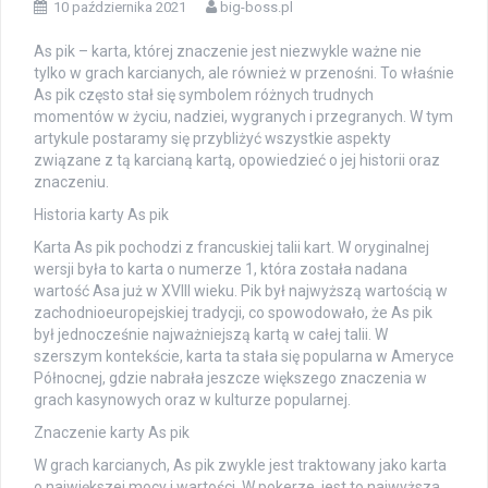
10 października 2021
big-boss.pl
As pik – karta, której znaczenie jest niezwykle ważne nie
tylko w grach karcianych, ale również w przenośni. To właśnie
As pik często stał się symbolem różnych trudnych
momentów w życiu, nadziei, wygranych i przegranych. W tym
artykule postaramy się przybliżyć wszystkie aspekty
związane z tą karcianą kartą, opowiedzieć o jej historii oraz
znaczeniu.
Historia karty As pik
Karta As pik pochodzi z francuskiej talii kart. W oryginalnej
wersji była to karta o numerze 1, która została nadana
wartość Asa już w XVIII wieku. Pik był najwyższą wartością w
zachodnioeuropejskiej tradycji, co spowodowało, że As pik
był jednocześnie najważniejszą kartą w całej talii. W
szerszym kontekście, karta ta stała się popularna w Ameryce
Północnej, gdzie nabrała jeszcze większego znaczenia w
grach kasynowych oraz w kulturze popularnej.
Znaczenie karty As pik
W grach karcianych, As pik zwykle jest traktowany jako karta
o największej mocy i wartości. W pokerze, jest to najwyższa