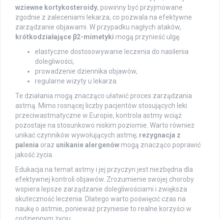
wziewne kortykosteroidy
, powinny być przyjmowane
zgodnie z zaleceniami lekarza, co pozwala na efektywne
zarządzanie objawami. W przypadku nagłych ataków,
krótkodziałające β2-mimetyki
mogą przynieść ulgę.
elastyczne dostosowywanie leczenia do nasilenia
dolegliwości,
prowadzenie dziennika objawów,
regularne wizyty u lekarza.
Te działania mogą znacząco ułatwić proces zarządzania
astmą. Mimo rosnącej liczby pacjentów stosujących leki
przeciwastmatyczne w Europie, kontrola astmy wciąż
pozostaje na stosunkowo niskim poziomie. Warto również
unikać czynników wywołujących astmę;
rezygnacja z
palenia
oraz
unikanie alergenów
mogą znacząco poprawić
jakość życia.
Edukacja na temat astmy i jej przyczyn jest niezbędna dla
efektywnej kontroli objawów. Zrozumienie swojej choroby
wspiera lepsze zarządzanie dolegliwościami i zwiększa
skuteczność leczenia. Dlatego warto poświęcić czas na
naukę o astmie, ponieważ przyniesie to realne korzyści w
codziennym życiu.