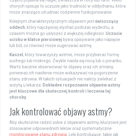
Często pojawia się nagle, zwłaszcza w nocy lub rano. Wielu
chorych opisuje to uczucie jako trudność w oddychaniu, która
może znacząco utrudniać codzienne funkcjonowanie.
Kolejnym charakterystycznym objawem jest
świszczący
oddech
, który najczęściej słychać podczas wydechu, a
czasem można go usłyszeć z większej odległości.
Uczucie
ucisku w klatce piersiowej
bywa opisywane jako napięcie
lub ból, co również może sugerować astmę.
Kaszel
, który towarzyszy astmie, może przybierać formę
suchego lub mokrego. Zwykle nasila się nocą lub o poranku.
Warto bacznie obserwować te objawy oraz ich zmiany,
ponieważ ich nasilenie może wskazywać na pogorszenie
stanu zdrowia. W takich sytuacjach nie należy zwlekać z
wizytą u lekarza.
Dokładne rozpoznanie objawów astmy
jest kluczowe dla skutecznej kontroli i leczenia tej
choroby.
Jak kontrolować objawy astmy?
Aby skutecznie radzić sobie z objawami astmy, kluczowe jest
stosowanie odpowiednich leków oraz systematyczne
monitorowanie stanu zdrowia
. Leki kontrolujące, takie jak