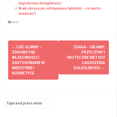
łagodzenia dolegliwości
Brak okresu po odstawieniu tabletek – co warto
wiedzieć?
Inne
Post
←
LIŚĆ OLIWNY –
ZGAGA – OBJAWY,
navigation
ZDROWOTNE
PRZYCZYNY I
WŁAŚCIWOŚCI I
SKUTECZNE METODY
ZASTOSOWANIE W
ŁAGODZENIA
MEDYCYNIE I
DOLEGLIWOŚCI
→
KOSMETYCE
Search
for: