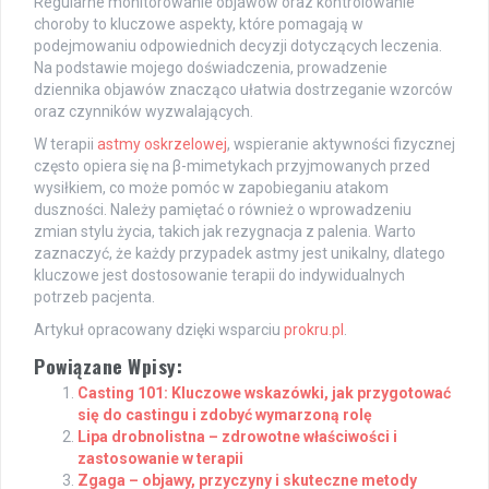
Regularne monitorowanie objawów oraz kontrolowanie
choroby to kluczowe aspekty, które pomagają w
podejmowaniu odpowiednich decyzji dotyczących leczenia.
Na podstawie mojego doświadczenia, prowadzenie
dziennika objawów znacząco ułatwia dostrzeganie wzorców
oraz czynników wyzwalających.
W terapii
astmy oskrzelowej
, wspieranie aktywności fizycznej
często opiera się na β-mimetykach przyjmowanych przed
wysiłkiem, co może pomóc w zapobieganiu atakom
duszności. Należy pamiętać o również o wprowadzeniu
zmian stylu życia, takich jak rezygnacja z palenia. Warto
zaznaczyć, że każdy przypadek astmy jest unikalny, dlatego
kluczowe jest dostosowanie terapii do indywidualnych
potrzeb pacjenta.
Artykuł opracowany dzięki wsparciu
prokru.pl
.
Powiązane Wpisy:
Casting 101: Kluczowe wskazówki, jak przygotować
się do castingu i zdobyć wymarzoną rolę
Lipa drobnolistna – zdrowotne właściwości i
zastosowanie w terapii
Zgaga – objawy, przyczyny i skuteczne metody