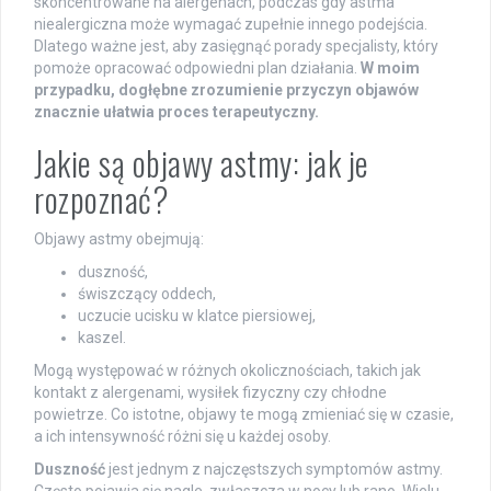
skoncentrowane na alergenach, podczas gdy astma
niealergiczna może wymagać zupełnie innego podejścia.
Dlatego ważne jest, aby zasięgnąć porady specjalisty, który
pomoże opracować odpowiedni plan działania.
W moim
przypadku, dogłębne zrozumienie przyczyn objawów
znacznie ułatwia proces terapeutyczny.
Jakie są objawy astmy: jak je
rozpoznać?
Objawy astmy obejmują:
duszność,
świszczący oddech,
uczucie ucisku w klatce piersiowej,
kaszel.
Mogą występować w różnych okolicznościach, takich jak
kontakt z alergenami, wysiłek fizyczny czy chłodne
powietrze. Co istotne, objawy te mogą zmieniać się w czasie,
a ich intensywność różni się u każdej osoby.
Duszność
jest jednym z najczęstszych symptomów astmy.