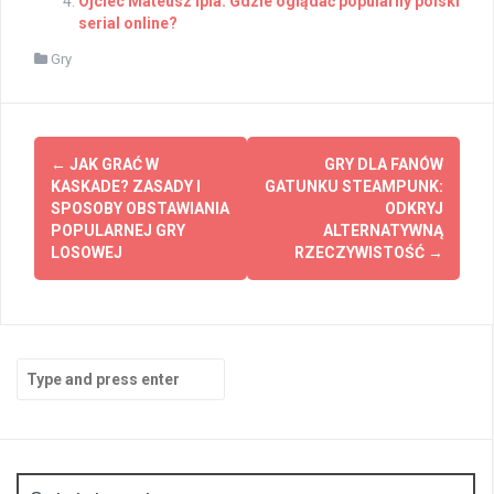
Ojciec Mateusz ipla: Gdzie oglądać popularny polski
serial online?
Gry
Post
←
JAK GRAĆ W
GRY DLA FANÓW
navigation
KASKADE? ZASADY I
GATUNKU STEAMPUNK:
SPOSOBY OBSTAWIANIA
ODKRYJ
POPULARNEJ GRY
ALTERNATYWNĄ
LOSOWEJ
RZECZYWISTOŚĆ
→
Search
for: