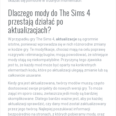
okazać się pomocne w trudnych momentach.
Dlaczego mody do The Sims 4
przestają działać po
aktualizacjach?
W przypadku gry The Sims 4,
aktualizacje
są ogromnie
istotne, ponieważ wprowadza się w nich różnorodne zmiany
w kodzie gry. Te modyfikacje, chociaż mają na celu poprawę
rozgrywki i eliminację bugów, mogą powodować, że istniejące
mody stają się niekompatybilne. Przyczyną tego zjawiska
jest to, że każdy mod może być oparty na konkretnych
elementach kodu, które po aktualizacji ulegają zmianie lub są
całkowicie usuwane.
Kiedy gra jest aktualizowana, twórcy modów muszą często
dostosować swoje projekty do nowych wersji gry. To może
zająć im sporo czasu, zwłaszcza jeśli mody są bardziej
skomplikowane. Dlatego bardzo ważne jest, aby po każdej
aktualizacji sprawdzić, czy dany mod został zaktualizowany
przez jego twórcę. Najlepiej poszukiwać informacji
bezpośrednio na stronach, z których pobieramy mody, oraz