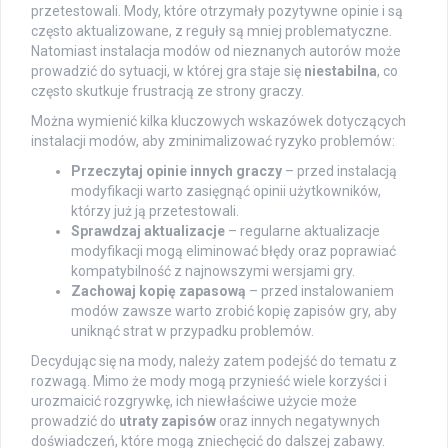
przetestowali. Mody, które otrzymały pozytywne opinie i są
często aktualizowane, z reguły są mniej problematyczne.
Natomiast instalacja modów od nieznanych autorów może
prowadzić do sytuacji, w której gra staje się
niestabilna
, co
często skutkuje frustracją ze strony graczy.
Można wymienić kilka kluczowych wskazówek dotyczących
instalacji modów, aby zminimalizować ryzyko problemów:
Przeczytaj opinie innych graczy
– przed instalacją
modyfikacji warto zasięgnąć opinii użytkowników,
którzy już ją przetestowali.
Sprawdzaj aktualizacje
– regularne aktualizacje
modyfikacji mogą eliminować błędy oraz poprawiać
kompatybilność z najnowszymi wersjami gry.
Zachowaj kopię zapasową
– przed instalowaniem
modów zawsze warto zrobić kopię zapisów gry, aby
uniknąć strat w przypadku problemów.
Decydując się na mody, należy zatem podejść do tematu z
rozwagą. Mimo że mody mogą przynieść wiele korzyści i
urozmaicić rozgrywkę, ich niewłaściwe użycie może
prowadzić do
utraty zapisów
oraz innych negatywnych
doświadczeń, które mogą zniechęcić do dalszej zabawy.