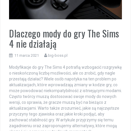
Dlaczego mody do gry The Sims
4 nie działają
11 marca 2021
big-boss.pl
Modyfikacje do gry The Sims 4 potrafią wzbogacić rozgrywkę
o nieskończoną liczbę możliwości, ale co zrobić, gdy nagle
przestają działać? Wiele osób napotyka na ten problem po
aktualizacjach, które wprowadzają zmiany w kodzie gry, co
może powodować niekompatybilność z istniejącymi modami.
Często twórcy muszą dostosować swoje mody do nowych
wersji, co sprawia, że gracze muszą być na bieżąco z
aktualizacjami. Warto także zrozumieć, jakie są najczęstsze
przyczyny tego zjawiska oraz jakie kroki podjąć, aby
zachować stabilność gry. W artykule przyjrzymy się temu
zagadnieniu oraz zaproponujemy alternatywy, które mogą