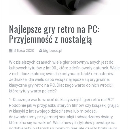
Najlepsze gry retro na PC:
Przyjemność z nostalgią
5 lipca 2020
big-boss.pl
W dzisiejszych czasach wiele gier porównywanych jest do
kultowych tytułów z lat 90., które zdefiniowały gatunek. Wiele
z nich doczekało się swoich kontynuacji bądź remasterów.
Jednakże, dla wielu osób wciąż najlepsze są oryginalne,
klasyczne gry retro na PC. Dlaczego warto do nich wrócić i
które tytuły warto polecić?
1. Dlaczego warto wrócić do klasycznych gier retro na PC?
Podobnie jak w przypadku starych filmów czy książek, grając
w klasyki z lat swojego dzieciństwa lub młodości,
doświadczamy przyjemnej nostalgii i odwiedzamy światy,
które zna się na wskroś. Wiele nowych tytułów powstaje na
podobieństwo starych ulubionych gier, ale często brakuje im