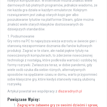
nowych komputerach. W internecie można znaleźć wiele
darmowych lub płatnych programów, jednakże wiadomo, że
nie każda gra działa w każdym emulatorze. Kolejnym
rozwiązaniem jest zakup starych kopii gier albo
poszukiwanie tytułów na platformie Steam, gdzie można
znaleźć wiele starych klasyków dostosowanych do
dzisiejszych standardów.
1. Podsumowanie
Gry retro na PC to najwyższa wieża wzrostu w świecie gier i
stanowią niezapomniane doznania dla fanów kultowych
produkcji. Zagrać w te stare, ale nadal piękne tytuły na
nowoczesnych komputerach, to zderzenie nowoczesnej
technologii z nostalgią, które podkreśla wartość i ozdobę tej
formy rozrywki. Zwłaszcza teraz, w dobie pandemii, gdy
wiele osób szuka dla siebie różnych, alternatywnych
sposobów na spędzanie czasu w domu, warto przypomnieć
sobie klasyczne gry, które kiedyś stanowiły naszą ulubioną
rozrywkę.
Artykuł powstał we współpracy z
dlazaradnych.pl
Powiązane Wpisy:
Zagraj w te zabawne gry ze swoimi dziećmi i spraw,