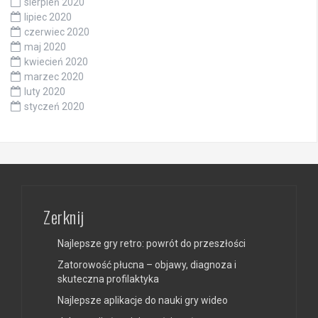
sierpień 2020
lipiec 2020
czerwiec 2020
maj 2020
kwiecień 2020
marzec 2020
luty 2020
styczeń 2020
Zerknij
Najlepsze gry retro: powrót do przeszłości
Zatorowość płucna – objawy, diagnoza i
skuteczna profilaktyka
Najlepsze aplikacje do nauki gry wideo