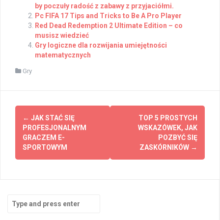
by poczuły radość z zabawy z przyjaciółmi.
Pc FIFA 17 Tips and Tricks to Be A Pro Player
Red Dead Redemption 2 Ultimate Edition – co
musisz wiedzieć
Gry logiczne dla rozwijania umiejętności
matematycznych
Gry
Post
←
JAK STAĆ SIĘ
TOP 5 PROSTYCH
navigation
PROFESJONALNYM
WSKAZÓWEK, JAK
GRACZEM E-
POZBYĆ SIĘ
SPORTOWYM
ZASKÓRNIKÓW
→
Search
for: