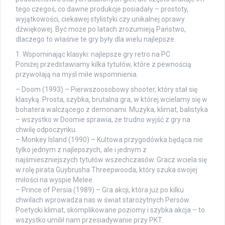
tego czegoś, co dawne produkcje posiadały – prostoty,
wyjątkowości, ciekawej stylistyki czy unikalnej oprawy
dźwiękowej. Być może po latach zrozumieją Państwo,
dlaczego to właśnie te gry były dla wielu najlepsze.
1. Wspominając klasyki: najlepsze gry retro na PC
Poniżej przedstawiamy kilka tytułów, które z pewnością
przywołają na myśl miłe wspomnienia.
– Doom (1993) – Pierwszoosobowy shooter, który stał się
klasyką. Prosta, szybka, brutalna gra, w której wcielamy się w
bohatera walczącego z demonami. Muzyka, klimat, balistyka
– wszystko w Doomie sprawia, że trudno wyjść z gry na
chwilę odpoczynku.
– Monkey Island (1990) – Kultowa przygodówka będąca nie
tylko jednym z najlepszych, ale i jednym z
najśmieszniejszych tytułów wszechczasów. Gracz wciela się
w rolę pirata Guybrusha Threepwooda, który szuka swojej
miłości na wyspie Melee.
– Prince of Persia (1989) – Gra akcji, która już po kilku
chwilach wprowadza nas w świat starożytnych Persów.
Poetycki klimat, skomplikowane poziomy i szybka akcja – to
wszystko umilił nam przesiadywanie przy PKT.