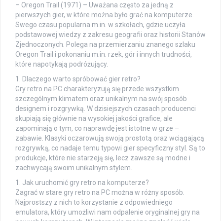
– Oregon Trail (1971) – Uważana często za jedną z
pierwszych gier, w które można było grać na komputerze.
Swego czasu popularna m.in. w szkołach, gdzie uczyła
podstawowej wiedzy z zakresu geografii oraz historii Stanów
Zjednoczonych. Polega na przemierzaniu znanego szlaku
Oregon Trail i pokonaniu m.in. rzek, gór i innych trudności,
które napotykają podróżujący.
1. Dlaczego warto spróbować gier retro?
Gry retro na PC charakteryzują się przede wszystkim
szczególnym klimatem oraz unikalnym na swój sposób
designem i rozgrywką. W dzisiejszych czasach producenci
skupiają się głównie na wysokiej jakości grafice, ale
zapominają o tym, co naprawdę jest istotne w grze –
zabawie. Klasyki oczarowują swoją prostotą oraz wciągającą
rozgrywką, co nadaje temu typowi gier specyficzny styl. Są to
produkcje, które nie starzeją się, lecz zawsze są modne i
zachwycają swoim unikalnym stylem.
1. Jak uruchomić gry retro na komputerze?
Zagrać w stare gry retro na PC można w różny sposób.
Najprostszy z nich to korzystanie z odpowiedniego
emulatora, który umożliwi nam odpalenie oryginalnej gry na