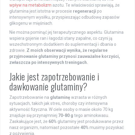
wpływ na metabolizm
azotu. Te właściwości sprawiają, że
glutamina jest istotna w procesie
regeneracji
po
intensywnym wysiłku, przyspieszając odbudowę zapasów
glikogenu w mięśniach.
Nie można pominąć jej terapeutycznego aspektu. Glutamina
wspiera gojenie ran i łagodzi stany zapalne, co czyni ją
wszechstronnym dodatkiem do suplementacji i dbania o
zdrowie.
Z moich obserwacji wynika, że regularne
przyjmowanie glutaminy przynosi zauważalne korzyści,
zwłaszcza po intensywnych treningach.
Jakie jest zapotrzebowanie i
dawkowanie glutaminy?
Zapotrzebowanie na
glutaminę
wzrasta w różnych
sytuacjach, takich jak stres, choroby czy intensywna
aktywność fizyczna. W ciele osoby o masie około 70 kg
znajduje się przynajmniej
70-80 g
tego aminokwasu.
Zaskakujące jest, że
60%
glutaminy jest produkowane przez
nasz organizm, natomiast pozostałe
40%
musimy pozyskać
z pożywienia.