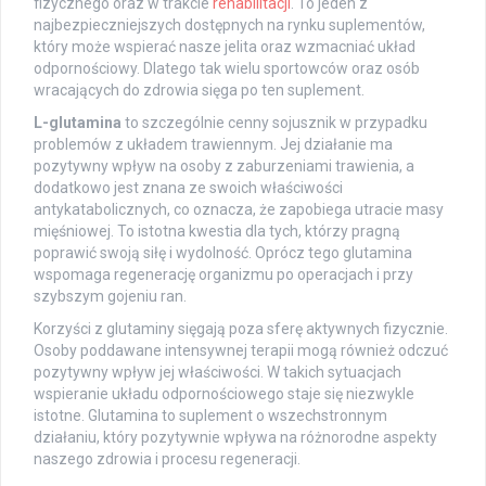
fizycznego oraz w trakcie
rehabilitacji
. To jeden z
najbezpieczniejszych dostępnych na rynku suplementów,
który może wspierać nasze jelita oraz wzmacniać układ
odpornościowy. Dlatego tak wielu sportowców oraz osób
wracających do zdrowia sięga po ten suplement.
L-glutamina
to szczególnie cenny sojusznik w przypadku
problemów z układem trawiennym. Jej działanie ma
pozytywny wpływ na osoby z zaburzeniami trawienia, a
dodatkowo jest znana ze swoich właściwości
antykatabolicznych, co oznacza, że zapobiega utracie masy
mięśniowej. To istotna kwestia dla tych, którzy pragną
poprawić swoją siłę i wydolność. Oprócz tego glutamina
wspomaga regenerację organizmu po operacjach i przy
szybszym gojeniu ran.
Korzyści z glutaminy sięgają poza sferę aktywnych fizycznie.
Osoby poddawane intensywnej terapii mogą również odczuć
pozytywny wpływ jej właściwości. W takich sytuacjach
wspieranie układu odpornościowego staje się niezwykle
istotne. Glutamina to suplement o wszechstronnym
działaniu, który pozytywnie wpływa na różnorodne aspekty
naszego zdrowia i procesu regeneracji.