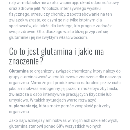
rolę w metabolizmie azotu, wspierając układ odpornościowy
oraz zdrowie jelit. W obliczu intensywnego wysiłku
fizycznego, stresu czy choroby, zapotrzebowanie na ten
związek wzrasta, co czyni go nie tylko istotnym dla
sportowców, ale także dla każdego, kto pragnie zadbać o
swoje zdrowie. Oto, dlaczego warto bliżej przyjrzeć się
glutaminie i jej niezwykłym właściwościom.
Co to jest glutamina i jakie ma
znaczenie?
Glutamina
to organiczny związek chemiczny, który należy do
grupy α-aminokwasów i ma kluczowe znaczenie dla naszego
organizmu. Mimo że jest produkowana naturalnie przez ciało
jako aminokwas endogenny, jej poziom może być zbyt niski,
zwłaszcza u osób intensywnie pracujących fizycznie lub
umysłowo. W takich sytuacjach warto rozważyć
suplementację
, która może pomóc zaspokoić potrzeby
organizmu.
Jako najważniejszy aminokwas w mięśniach szkieletowych,
glutamina stanowi ponad
60%
wszystkich wolnych