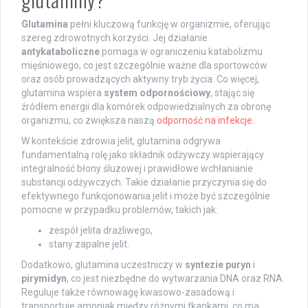
Glutamina
pełni kluczową funkcję w organizmie, oferując
szereg zdrowotnych korzyści. Jej działanie
antykataboliczne
pomaga w ograniczeniu katabolizmu
mięśniowego, co jest szczególnie ważne dla sportowców
oraz osób prowadzących aktywny tryb życia. Co więcej,
glutamina wspiera
system odpornościowy
, stając się
źródłem energii dla komórek odpowiedzialnych za obronę
organizmu, co zwiększa naszą
odporność na infekcje
.
W kontekście zdrowia jelit, glutamina odgrywa
fundamentalną rolę jako składnik odżywczy wspierający
integralność błony śluzowej i prawidłowe wchłanianie
substancji odżywczych. Takie działanie przyczynia się do
efektywnego funkcjonowania jelit i może być szczególnie
pomocne w przypadku problemów, takich jak:
zespół jelita drażliwego,
stany zapalne jelit.
Dodatkowo, glutamina uczestniczy w
syntezie puryn
i
pirymidyn
, co jest niezbędne do wytwarzania DNA oraz RNA.
Reguluje także równowagę kwasowo-zasadową i
transportuje amoniak między różnymi tkankami, co ma