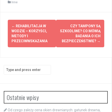
Inne
Post
←
REHABILITACJA W
CZY TAMPONY SĄ
navigation
WODZIE – KORZYŚCI,
SZKODLIWE? CO MÓWIĄ
METODY I
BADANIA O ICH
PRZECIWWSKAZANIA
BEZPIECZEŃSTWIE?
→
Search
for:
Ostatnie wpisy
Od czego zależy cena okien drewnianych: gatunek drewna,