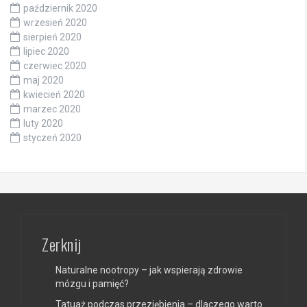
październik 2020
wrzesień 2020
sierpień 2020
lipiec 2020
czerwiec 2020
maj 2020
kwiecień 2020
marzec 2020
luty 2020
styczeń 2020
Zerknij
Naturalne nootropy – jak wspierają zdrowie
mózgu i pamięć?
Tatuaż podczas przeziębienia – dlaczego warto