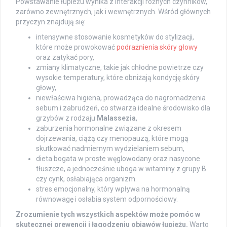
Powstawanie łupieżu wynika z interakcji różnych czynników,
zarówno zewnętrznych, jak i wewnętrznych. Wśród głównych
przyczyn znajdują się:
intensywne stosowanie kosmetyków do stylizacji,
które może prowokować
podrażnienia skóry głowy
oraz zatykać pory,
zmiany klimatyczne, takie jak chłodne powietrze czy
wysokie temperatury, które obniżają kondycję skóry
głowy,
niewłaściwa higiena, prowadząca do nagromadzenia
sebum i zabrudzeń, co stwarza idealne środowisko dla
grzybów z rodzaju
Malassezia
,
zaburzenia hormonalne związane z okresem
dojrzewania, ciążą czy menopauzą, które mogą
skutkować nadmiernym wydzielaniem sebum,
dieta bogata w proste węglowodany oraz nasycone
tłuszcze, a jednocześnie uboga w witaminy z grupy B
czy cynk, osłabiająca organizm.
stres emocjonalny, który wpływa na hormonalną
równowagę i osłabia system odpornościowy.
Zrozumienie tych wszystkich aspektów może pomóc w
skutecznej prewencji i łagodzeniu objawów łupieżu.
Warto