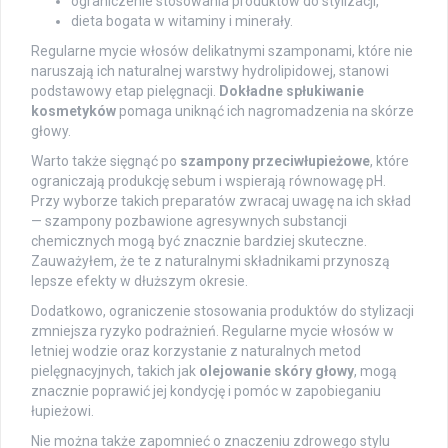
ograniczenie stosowania produktów do stylizacji,
dieta bogata w witaminy i minerały.
Regularne mycie włosów delikatnymi szamponami, które nie
naruszają ich naturalnej warstwy hydrolipidowej, stanowi
podstawowy etap pielęgnacji.
Dokładne spłukiwanie
kosmetyków
pomaga uniknąć ich nagromadzenia na skórze
głowy.
Warto także sięgnąć po
szampony przeciwłupieżowe
, które
ograniczają produkcję sebum i wspierają równowagę pH.
Przy wyborze takich preparatów zwracaj uwagę na ich skład
— szampony pozbawione agresywnych substancji
chemicznych mogą być znacznie bardziej skuteczne.
Zauważyłem, że te z naturalnymi składnikami przynoszą
lepsze efekty w dłuższym okresie.
Dodatkowo, ograniczenie stosowania produktów do stylizacji
zmniejsza ryzyko podrażnień. Regularne mycie włosów w
letniej wodzie oraz korzystanie z naturalnych metod
pielęgnacyjnych, takich jak
olejowanie skóry głowy
, mogą
znacznie poprawić jej kondycję i pomóc w zapobieganiu
łupieżowi.
Nie można także zapomnieć o znaczeniu zdrowego stylu