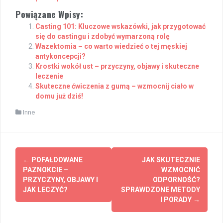
Powiązane Wpisy:
Casting 101: Kluczowe wskazówki, jak przygotować
się do castingu i zdobyć wymarzoną rolę
Wazektomia – co warto wiedzieć o tej męskiej
antykoncepcji?
Krostki wokół ust – przyczyny, objawy i skuteczne
leczenie
Skuteczne ćwiczenia z gumą – wzmocnij ciało w
domu już dziś!
Inne
Post
←
POFAŁDOWANE
JAK SKUTECZNIE
navigation
PAZNOKCIE –
WZMOCNIĆ
PRZYCZYNY, OBJAWY I
ODPORNOŚĆ?
JAK LECZYĆ?
SPRAWDZONE METODY
I PORADY
→