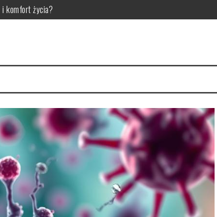
 i komfort życia?
 potencjał w aranżacji wnętrz
kli: dlaczego warto ją zastosować?
ieć i poprawić nastroje?
eć i jak sobie radzić?
 gatunek drewna, wymiary, pakiety szybowe i montaż