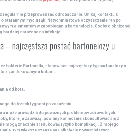
z regularnie przeprowadzać odrobaczanie. Unikaj kontaktu z
j o starannym myciu rąk.
Natychmiastowe oczyszczanie ran po
uczowym elementem w zapobieganiu bartonelozie.
Osoby o obniżonej
 bardziej narażone na infekcje.
ra – najczęstsza postać bartonelozy u
zez bakterie
Bartonella
, stanowiące najczęstszy typ bartonelozy u
ktu z zainfekowanymi kotami.
ania od kota,
nego do trzech tygodni
po zakażeniu.
ura może prowadzić do poważnych problemów zdrowotnych.
oby, które je zauważą, powinny koniecznie skonsultować się z
ie mogą znacznie zredukować ryzyko komplikacji.
Z mojego
ałania, tym większa szansa na uniknięcie poważniejszych