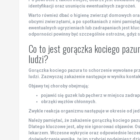
identyfikacji oraz usunięciu ewentualnych zagrożeń.
Warto również dbać o higienę zwierząt domowych ora
obcymi zwierzętami, a po spotkaniach z nimi pamięta
ewentualnych ugryzieniach lub zadrapaniach jest kl
odporności powinny być szczególnie ostrożne, gdyż są
Co to jest gorączka kociego pazu
ludzi?
Gorączka kociego pazura
to schorzenie wywołane pr
ludzi. Zazwyczaj zakażenie następuje w wyniku konta
Objawy tej choroby
obejmują:
pojawić się guzek lub pęcherz w miejscu zadrap
obrzęki węzłów chłonnych.
Zwykle reakcja organizmu następuje w okresie od
jed
Należy pamiętać,
że zakażenie gorączką kociego paz
Dlatego kluczowe jest, aby nie ignorować objawów. Os
lekarzem.
Wczesne wykrycie oraz odpowiednie leczen
doświadczenia wynika, że im szybciej podejmiesz dzi