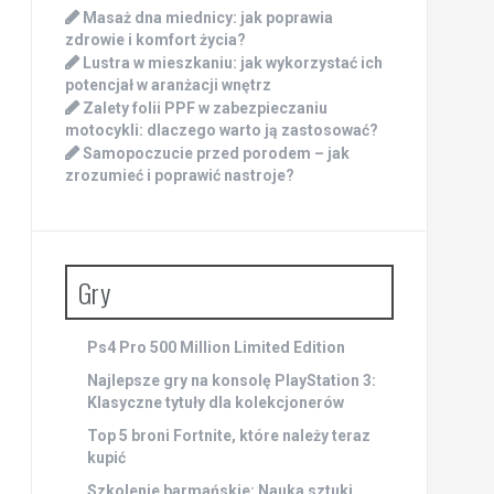
Masaż dna miednicy: jak poprawia
zdrowie i komfort życia?
Lustra w mieszkaniu: jak wykorzystać ich
potencjał w aranżacji wnętrz
Zalety folii PPF w zabezpieczaniu
motocykli: dlaczego warto ją zastosować?
Samopoczucie przed porodem – jak
zrozumieć i poprawić nastroje?
Gry
Ps4 Pro 500 Million Limited Edition
Najlepsze gry na konsolę PlayStation 3:
Klasyczne tytuły dla kolekcjonerów
Top 5 broni Fortnite, które należy teraz
kupić
Szkolenie barmańskie: Nauka sztuki