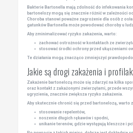
Bakterie
Bartonella
mają zdolność do infekowania ko
bartonelozy mogą się znacznie różnić w zależności o
Choroba stanowi poważne zagrożenie dla osób z osł
gatunków
Bartonella
może powodować choroby u ludz
Aby zminimalizować ryzyko zakażenia, warto:
zachować ostrożność w kontaktach ze zwierzęt
stosować środki ochrony przed ukąszeniami owa
Te działania mogą znacząco zmniejszyć prawdopodob
Jakie są drogi zakażenia i profil
Zakażenie bartonelozą może się zdarzyć na kilka spos
oraz kontakt z zakażonymi zwierzętami, przede wszyst
ugryzienia, znacznie zwiększa ryzyko zakażenia.
Aby skutecznie chronić się przed bartonelozą, warto
stosowanie repelentów,
noszenie długich rękawów i spodni,
unikanie terenów, gdzie występują kleszcze i pch
Po powrocie z takich miejsc, dobrze jest dokładnie s