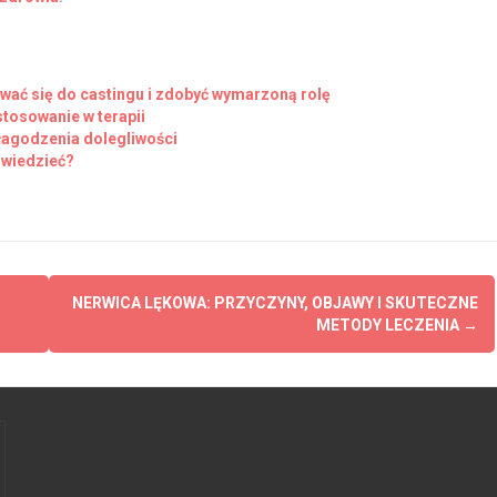
wać się do castingu i zdobyć wymarzoną rolę
stosowanie w terapii
łagodzenia dolegliwości
 wiedzieć?
NERWICA LĘKOWA: PRZYCZYNY, OBJAWY I SKUTECZNE
METODY LECZENIA
→