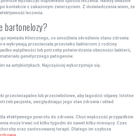
ra pomoże wyznaczyć odpowiedni sposób leczenia. Należy uważnie
 po kontakcie z zakażonym zwierzęciem.
Z doświadczenia wiem, że
efektywność leczenia.
ie bartonelozy?
go wywiadu klinicznego, co umożliwia określenie stanu zdrowia
óre wykrywają przeciwciała przeciwko bakteriom z rodziny
ypadku wątpliwości lub potrzeby potwierdzenia obecności bakterii,
e materiału genetycznego patogenów.
m na antybiotykach. Najczęściej wykorzystuje się:
i przeciwzapalne lub przeciwbólowe, aby łagodzić objawy. Istotne
otrzeb pacjenta, uwzględniając jego stan zdrowia i układ
 dla efektywnego powrotu do zdrowia.
Choć większość przypadków
enia może trwać od kilku tygodni do nawet kilku miesięcy. Czas
 choroby oraz zastosowanej terapii. Dlatego im szybsza
 zdrowia
.