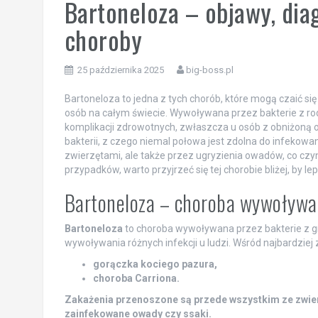
Bartoneloza – objawy, dia
choroby
25 października 2025
big-boss.pl
Bartoneloza to jedna z tych chorób, które mogą czaić się
osób na całym świecie. Wywoływana przez bakterie z r
komplikacji zdrowotnych, zwłaszcza u osób z obniżoną o
bakterii, z czego niemal połowa jest zdolna do infekowan
zwierzętami, ale także przez ugryzienia owadów, co czyni
przypadków, warto przyjrzeć się tej chorobie bliżej, by le
Bartoneloza – choroba wywoływan
Bartoneloza
to choroba wywoływana przez bakterie z 
wywoływania różnych infekcji u ludzi. Wśród najbardziej 
gorączka kociego pazura,
choroba Carriona.
Zakażenia przenoszone są przede wszystkim ze zwierz
zainfekowane owady czy ssaki.