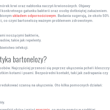
mórek krwi oraz nabłonka naczyń krwionośnych. Objawy
d konkretnego gatunku bakterii oraz osoby dotkniętej zakażeniem.
abionym
układem odpornościowym
.
Badania sugerują, że około
50%
i, co czyni bartonelozę ważnym problemem zdrowotnym.
ami noszącymi bakterie,
dów, takie jak repelenty.
ieństwo infekcji.
aktyka bartonelozy?
obów. Najczęściej przenosi się poprzez ukąszenia pcheł i kleszczy
kim kotami i psami. Bezpośredni kontakt, taki jak zadrapania czy
 zredukować szansę na ukąszenia. Oto kilka pomocnych działań:
ły.
prawdzić skórę i wziąć
prysznic
, co może pomóc w szybkiej