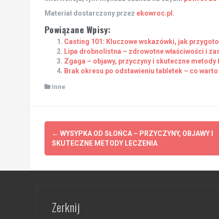
Materiał dostarczony przez
ekowroc.pl
.
Powiązane Wpisy:
Casting 101: Kluczowe wskazówki, jak przygoto
Lipa drobnolistna – zdrowotne właściwości i za
Zgaga – objawy, przyczyny i skuteczne metody 
Brak okresu po odstawieniu tabletek – co warto
Inne
Post
←
WYSYPKA OD SŁOŃCA – PRZYCZYNY, OBJAWY I
navigation
SKUTECZNE METODY LECZENIA
Zerknij