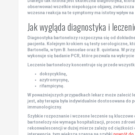
Dlatego tak istotna jest skuteczna diagnostyka, któ
obserwować wszelkie niepokojące objawy, zwłaszcza
wczesna reakcja na te symptomy ma istotny wpływ na 
Jak wygląda diagnostyka i leczen
Diagnostyka bartonelozy rozpoczyna się od dokładne
pacjenta. Kolejnym krokiem są testy serologiczne, kt
Bartonella, w tym B. henselae oraz B. quintana. W prz
wykonuje się badanie PCR, które pozwala na wykryci
Leczenie bartonelozy koncentruje się przede wszystki
doksycyklinę,
azytromycynę,
rifampicynę.
W poważniejszych przypadkach lekarz może zalecić lek
jest, aby terapia była indywidualnie dostosowana do p
immunologiczny.
Szybkie rozpoznanie i wczesne leczenie są kluczowe
bartonelozy nie wymaga hospitalizacji, proces zdrowi
rekonwalescencji w dużej mierze zależy od ciężkości
interwencja, tym większa szansa na szybki
powrót do