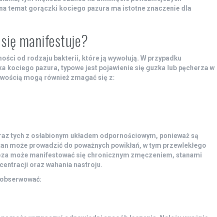
 temat gorączki kociego pazura ma istotne znaczenie dla
 się manifestuje?
ości od rodzaju bakterii, które ją wywołują. W przypadku
ka kociego pazura, typowe jest pojawienie się guzka lub pęcherza w
liwością mogą również zmagać się z:
oraz tych z osłabionym układem odpornościowym, ponieważ są
stan może prowadzić do poważnych powikłań, w tym przewlekłego
loza może manifestować się chronicznym zmęczeniem, stanami
entracji oraz wahania nastroju.
aobserwować: