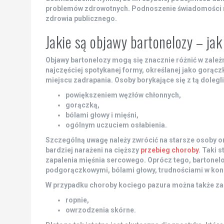
problemów zdrowotnych. Podnoszenie świadomości na
zdrowia publicznego.
Jakie są objawy bartonelozy – jak
Objawy bartonelozy mogą się znacznie różnić w zależn
najczęściej spotykanej formy, określanej jako gorącz
miejscu zadrapania. Osoby borykające się z tą doleg
powiększeniem węzłów chłonnych,
gorączką,
bólami głowy i mięśni,
ogólnym uczuciem osłabienia.
Szczególną uwagę
należy zwrócić na starsze osoby 
bardziej narażeni na cięższy
przebieg choroby
. Taki 
zapalenia mięśnia sercowego. Oprócz tego, bartone
podgorączkowymi, bólami głowy, trudnościami w konc
W przypadku choroby kociego pazura można także z
ropnie,
owrzodzenia skórne.