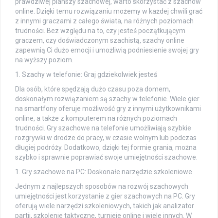
prawdziwej planszy szachowej, warto skorzystać z szachów
online. Dzięki temu rozwiązaniu możemy w każdej chwili grać
z innymi graczami z całego świata, na różnych poziomach
trudności. Bez względu na to, czy jesteś początkującym
graczem, czy doświadczonym szachistą, szachy online
zapewnią Ci dużo emocji i umożliwią podniesienie swojej gry
na wyższy poziom.
1. Szachy w telefonie: Graj gdziekolwiek jesteś
Dla osób, które spędzają dużo czasu poza domem,
doskonałym rozwiązaniem są szachy w telefonie. Wiele gier
na smartfony oferuje możliwość gry z innymi użytkownikami
online, a także z komputerem na różnych poziomach
trudności. Gry szachowe na telefonie umożliwiają szybkie
rozgrywki w drodze do pracy, w czasie wolnym lub podczas
długiej podróży. Dodatkowo, dzięki tej formie grania, można
szybko i sprawnie poprawiać swoje umiejętności szachowe.
1. Gry szachowe na PC: Doskonałe narzędzie szkoleniowe
Jednym z najlepszych sposobów na rozwój szachowych
umiejętności jest korzystanie z gier szachowych na PC. Gry
oferują wiele narzędzi szkoleniowych, takich jak analizator
partii, szkolenie taktyczne, turnieje online i wiele innych. W