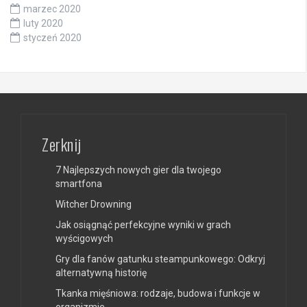
marzec 2020
luty 2020
styczeń 2020
Zerknij
7 Najlepszych nowych gier dla twojego
smartfona
Witcher Drowning
Jak osiągnąć perfekcyjne wyniki w grach
wyścigowych
Gry dla fanów gatunku steampunkowego: Odkryj
alternatywną historię
Tkanka mięśniowa: rodzaje, budowa i funkcje w
organizmie