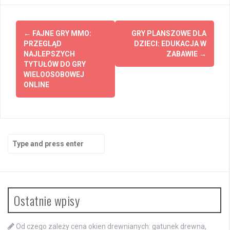
Post
←
FAJNE GRY MMO:
GRY PLANSZOWE DLA
navigation
PRZEGLĄD
DZIECI: EDUKACJA W
NAJLEPSZYCH
ZABAWIE
→
TYTUŁÓW DO GRY
WIELOOSOBOWEJ
ONLINE
Search
for:
Ostatnie wpisy
Od czego zależy cena okien drewnianych: gatunek drewna,