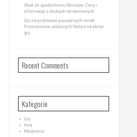
Skok ze spadochronu Wrocław: Ceny i
informacje o skokach tandemowych
Gry na podstawie popularnych seriali:
Przeniesienie ulubionych historii na ekran
gry
Recent Comments
Kategorie
Gry
Inne
Medycyna