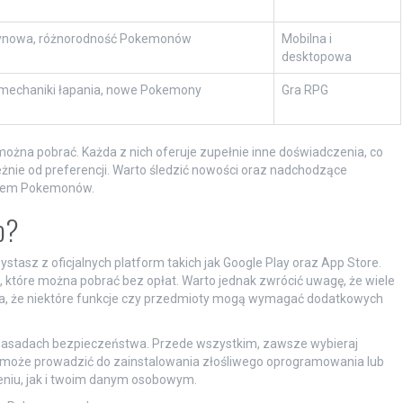
żynowa, różnorodność Pokemonów
Mobilna i
desktopowa
 mechaniki łapania, nowe Pokemony
Gra RPG
można pobrać. Każda z nich oferuje zupełnie inne doświadczenia, co
ależnie od preferencji. Warto śledzić nowości oraz nadchodzące
iatem Pokemonów.
o?
stasz z oficjalnych platform takich jak Google Play oraz App Store.
n, które można pobrać bez opłat. Warto jednak zwrócić uwagę, że wiele
acza, że niektóre funkcje czy przedmioty mogą wymagać dodatkowych
h zasadach bezpieczeństwa. Przede wszystkim, zawsze wybieraj
yn może prowadzić do zainstalowania złośliwego oprogramowania lub
niu, jak i twoim danym osobowym.