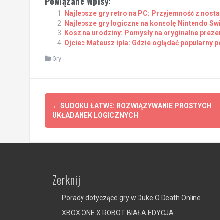
Powiązane Wpisy:
Najlepsze gry retro na PC: Przyjemność z nosta
Najlepsze gry logiczne na konsolę Nintendo Sw
Kosz na urodziny: Pomysły na oryginalne prezent
Ojciec Mateusz ipla: Gdzie oglądać popularny po
Gry
Post
←
SUDOKU ŁATWE: ROZWIĄZYWANIE PROSTYCH
navigation
UKŁADANEK LOGICZNYCH
Zerknij
Porady dotyczące gry w Duke O Death Online
XBOX ONE X ROBOT BIAŁA EDYCJA