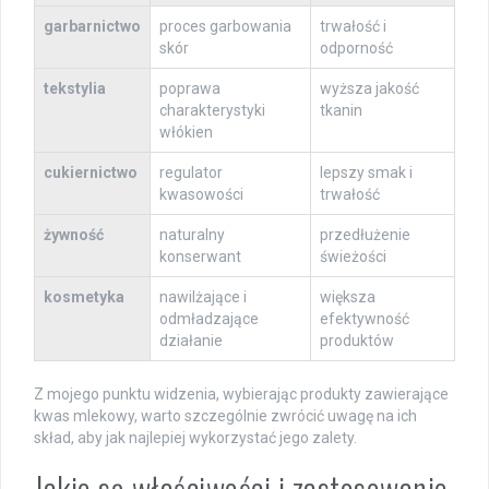
garbarnictwo
proces garbowania
trwałość i
skór
odporność
tekstylia
poprawa
wyższa jakość
charakterystyki
tkanin
włókien
cukiernictwo
regulator
lepszy smak i
kwasowości
trwałość
żywność
naturalny
przedłużenie
konserwant
świeżości
kosmetyka
nawilżające i
większa
odmładzające
efektywność
działanie
produktów
Z mojego punktu widzenia, wybierając produkty zawierające
kwas mlekowy, warto szczególnie zwrócić uwagę na ich
skład, aby jak najlepiej wykorzystać jego zalety.
Jakie są właściwości i zastosowanie