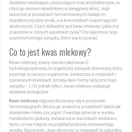
działanie nawilżające, złuszczające oraz antybakteryjne, co
czyni go cennym składnikiem w pielęgnacji skóry. Jego
obecność w produktach fermentowanych nadaje im
charakterystyczny smak, a w kosmetykach wspomaga ich
skuteczność. Czym dokładnie jest kwas mlekowy i jakie ma
znaczenie w różnych aspektach życia? Oto tajemnice tego
wszechstronnego związku, które warto poznać.
Co to jest kwas mlekowy?
Kwas mlekowy, znany również jako kwas 2-
hydroksypropanowy, to organiczny związek chemiczny, który
powstaje w naszym organizmie, zwłaszcza w mięśniach i
czerwonych krwinkach. Istnieją dwie formy optyczne tego
związku – L i D, jednak tylko L-kwas mlekowy wykazuje
działanie biologiczne.
Kwas mlekowy
odgrywa kluczową rolę w procesach
fermentacyjnych. Można go znaleźć w produktach takich jak
skwaśniałe mleko czy jogurt. Powstaje głównie w wyniku
metabolizmu glukozy, zwłaszcza w warunkach niedoboru
tlenu, co ma miejsce na przykład podczas intensywnego
wysiłku fizycznego. Jego obecność w mięśniach to naturalny