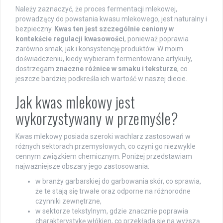
Należy zaznaczyć, że proces fermentacji mlekowej,
prowadzący do powstania kwasu mlekowego, jest naturalny i
bezpieczny.
Kwas ten jest szczególnie ceniony w
kontekście regulacji kwasowości
, ponieważ poprawia
zarówno smak, jak i konsystencję produktów. W moim
doświadczeniu, kiedy wybieram fermentowane artykuły,
dostrzegam
znaczne różnice w smaku i teksturze
, co
jeszcze bardziej podkreśla ich wartość w naszej diecie.
Jak kwas mlekowy jest
wykorzystywany w przemyśle?
Kwas mlekowy posiada szeroki wachlarz zastosowań w
różnych sektorach przemysłowych, co czyni go niezwykle
cennym związkiem chemicznym. Poniżej przedstawiam
najważniejsze obszary jego zastosowania:
w branży garbarskiej do garbowania skór, co sprawia,
że te stają się trwałe oraz odporne na różnorodne
czynniki zewnętrzne,
w sektorze tekstylnym, gdzie znacznie poprawia
charakterystykę włókien, co przekłada się na wyższą