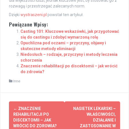
dla większości ludzi, jednak kluczowe jest, by stosować go z
rozwagą i przestrzegać zalecanych norm.
Dzięki
wystraszeni.pl
powstał ten artykuł.
Powiązane Wpisy:
Casting 101: Kluczowe wskazówki, jak przygotować
się do castingu i zdobyć wymarzoną rolę
Opuchlizna pod oczami – przyczyny, objawy i
skuteczne metody eliminacji
Niedosłuch – rodzaje, przyczyny i metody leczenia
schorzenia
Znaczenie rehabilitacji po discektomii – jak wrócić
do zdrowia?
Inne
Post
←
ZNACZENIE
NAGIETEK LEKARSKI –
navigation
REHABILITACJI PO
WŁAŚCIWOŚCI,
DISCEKTOMII – JAK
DZIAŁANIE I
WRÓCIĆ DO ZDROWIA?
ZASTOSOWANIE W