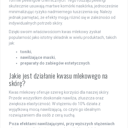
formie peelingów chemicznych. Tego rodzaju peelingi
skutecznie usuwają martwe komórki naskórka, jednocześnie
minimalizując ryzyko nadmiernego łuszczenia się. Należy
jednak pamiętać, że efekty mogą różnić się w zależności od
indywidualnych potrzeb skóry.
Dzięki swoim właściwościom kwas mlekowy zyskał
popularność jako istotny składnik w wielu produktach, takich
jak:
toniki
,
nawilżające maski
,
preparaty do zabiegów estetycznych
.
Jakie jest działanie kwasu mlekowego na
skórę?
Kwas mlekowy oferuje szereg korzyści dla naszej skóry.
Przede wszystkim doskonale nawilża, złuszcza oraz
zwiększa elastyczność. W stężeniu do 10% działa z
wyjątkową mocą nawilżającą, co czyni go idealnym
rozwiązaniem dla osób z cerą suchą.
Poza efektami nawilżającymi, przy wyższych stężeniach