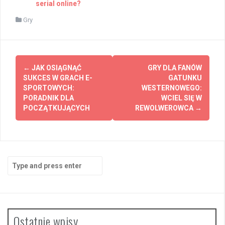
serial online?
Gry
Post
←
JAK OSIĄGNĄĆ
GRY DLA FANÓW
navigation
SUKCES W GRACH E-
GATUNKU
SPORTOWYCH:
WESTERNOWEGO:
PORADNIK DLA
WCIEL SIĘ W
POCZĄTKUJĄCYCH
REWOLWEROWCA
→
Search
for:
Ostatnie wpisy