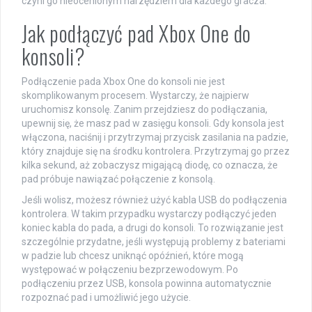
czyni go nieocenionym narzędziem dla każdego gracza.
Jak podłączyć pad Xbox One do
konsoli?
Podłączenie pada Xbox One do konsoli nie jest
skomplikowanym procesem. Wystarczy, że najpierw
uruchomisz konsolę. Zanim przejdziesz do podłączania,
upewnij się, że masz pad w zasięgu konsoli. Gdy konsola jest
włączona, naciśnij i przytrzymaj przycisk zasilania na padzie,
który znajduje się na środku kontrolera. Przytrzymaj go przez
kilka sekund, aż zobaczysz migającą diodę, co oznacza, że
pad próbuje nawiązać połączenie z konsolą.
Jeśli wolisz, możesz również użyć kabla USB do podłączenia
kontrolera. W takim przypadku wystarczy podłączyć jeden
koniec kabla do pada, a drugi do konsoli. To rozwiązanie jest
szczególnie przydatne, jeśli występują problemy z bateriami
w padzie lub chcesz uniknąć opóźnień, które mogą
występować w połączeniu bezprzewodowym. Po
podłączeniu przez USB, konsola powinna automatycznie
rozpoznać pad i umożliwić jego użycie.