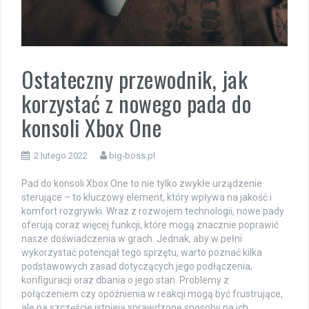
Ostateczny przewodnik, jak
korzystać z nowego pada do
konsoli Xbox One
2 lutego 2022
big-boss.pl
Pad do konsoli Xbox One to nie tylko zwykłe urządzenie
sterujące – to kluczowy element, który wpływa na jakość i
komfort rozgrywki. Wraz z rozwojem technologii, nowe pady
oferują coraz więcej funkcji, które mogą znacznie poprawić
nasze doświadczenia w grach. Jednak, aby w pełni
wykorzystać potencjał tego sprzętu, warto poznać kilka
podstawowych zasad dotyczących jego podłączenia,
konfiguracji oraz dbania o jego stan. Problemy z
połączeniem czy opóźnienia w reakcji mogą być frustrujące,
ale na szczęście istnieją sprawdzone sposoby na ich