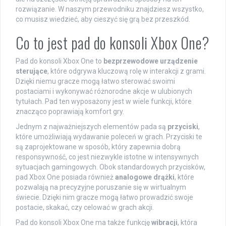
rozwiązanie. W naszym przewodniku znajdziesz wszystko,
co musisz wiedzieć, aby cieszyć się grą bez przeszkód.
Co to jest pad do konsoli Xbox One?
Pad do konsoli Xbox One to
bezprzewodowe urządzenie
sterujące
, które odgrywa kluczową rolę w interakcji z grami.
Dzięki niemu gracze mogą łatwo sterować swoimi
postaciami i wykonywać różnorodne akcje w ulubionych
tytułach. Pad ten wyposażony jest w wiele funkcji, które
znacząco poprawiają komfort gry.
Jednym z najważniejszych elementów pada są
przyciski
,
które umożliwiają wydawanie poleceń w grach. Przyciski te
są zaprojektowane w sposób, który zapewnia dobrą
responsywność, co jest niezwykle istotne w intensywnych
sytuacjach gamingowych. Obok standardowych przycisków,
pad Xbox One posiada również
analogowe drążki
, które
pozwalają na precyzyjne poruszanie się w wirtualnym
świecie. Dzięki nim gracze mogą łatwo prowadzić swoje
postacie, skakać, czy celować w grach akcji.
Pad do konsoli Xbox One ma także funkcję
wibracji
, która