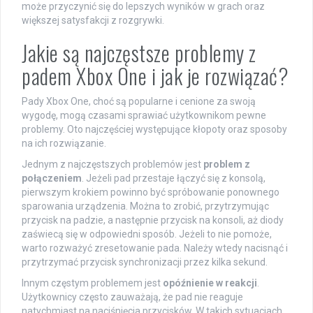
może przyczynić się do lepszych wyników w grach oraz
większej satysfakcji z rozgrywki.
Jakie są najczęstsze problemy z
padem Xbox One i jak je rozwiązać?
Pady Xbox One, choć są popularne i cenione za swoją
wygodę, mogą czasami sprawiać użytkownikom pewne
problemy. Oto najczęściej występujące kłopoty oraz sposoby
na ich rozwiązanie.
Jednym z najczęstszych problemów jest
problem z
połączeniem
. Jeżeli pad przestaje łączyć się z konsolą,
pierwszym krokiem powinno być spróbowanie ponownego
sparowania urządzenia. Można to zrobić, przytrzymując
przycisk na padzie, a następnie przycisk na konsoli, aż diody
zaświecą się w odpowiedni sposób. Jeżeli to nie pomoże,
warto rozważyć zresetowanie pada. Należy wtedy nacisnąć i
przytrzymać przycisk synchronizacji przez kilka sekund.
Innym częstym problemem jest
opóźnienie w reakcji
.
Użytkownicy często zauważają, że pad nie reaguje
natychmiast na naciśnięcia przycisków. W takich sytuacjach