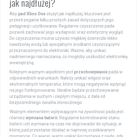
jak najdłużej?
Aby
pad Xbox One
służył jak najdłużej, kluczowe jest
przestrzeganie kilku prostych zasad dotyczących jego
pielęgnacji i użytkowania. Regularne czyszczenie pada
pozwoli zachować jego wydajność oraz estetyczny wygląd.
Do czyszczenia można używać miękkiej ściereczki lekko
nawilżonej wodą lub specjalnymi środkami czyszczącymi
przeznaczonymi do elektroniki. Ważne, aby unikać
nadmiernego namaczania, co mogłoby uszkodzić elektronikę
wewnętrzną.
Kolejnym ważnym aspektem jest
przechowywanie
pada w
odpowiednich warunkach. Należy unikać wilgoci oraz
ekstremalnych temperatur, które mogą negatywnie wpłynąć
na jego funkcjonowanie. Idealne będzie przechowywanie
urządzenia w suchym i ciepłym miejscu, z dala od
bezpośredniego światła słonecznego.
Ważnym elementem wpływającym na żywotność pada jest
również
wymiana baterii
. Regularne kontrolowanie stanu
baterii i ich wymiana na czas nie doprowadzi do sytuacji, w
której pad przestanie działać w najmniej oczekiwanym
momencie. Co więcej, warto unikać korzystania z pada, gdy