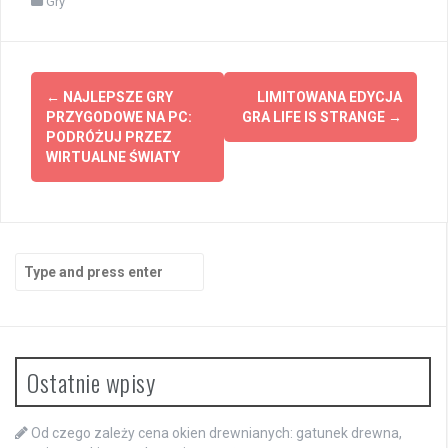
Gry
Post
←
NAJLEPSZE GRY
LIMITOWANA EDYCJA
navigation
PRZYGODOWE NA PC:
GRA LIFE IS STRANGE
→
PODRÓŻUJ PRZEZ
WIRTUALNE ŚWIATY
Search
for:
Ostatnie wpisy
Od czego zależy cena okien drewnianych: gatunek drewna,