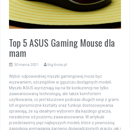
Top 5 ASUS Gaming Mouse dla
mam
30 marca 2021
big-boss.pl
Wybór odpowiedniej myszki gamingowej może być
wyzwaniem, szczególnie w gąszczu dostępnych modeli.
Myszki ASUS wyróżniają się na tle konkurencji nie tylko
zaawansowaną technologią, ale także komfortem
użytkowania, co jest kluczowe podczas długich sesji z grami.
Ich ergonomiczne kształty oraz funkcje dostosowywania
sprawiają, że są idealnym wyborem dla każdego gracza,
niezależnie od poziomu zaawansowania. W artykule
przedstawimy pięć najlepszych modeli, które z pewnością
zaspokoją wymagania zarówno doświadczonych graczy, jak i