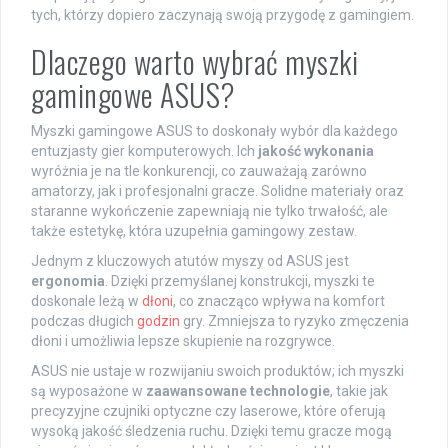
tych, którzy dopiero zaczynają swoją przygodę z gamingiem.
Dlaczego warto wybrać myszki
gamingowe ASUS?
Myszki gamingowe ASUS to doskonały wybór dla każdego
entuzjasty gier komputerowych. Ich
jakość wykonania
wyróżnia je na tle konkurencji, co zauważają zarówno
amatorzy, jak i profesjonalni gracze. Solidne materiały oraz
staranne wykończenie zapewniają nie tylko trwałość, ale
także estetykę, która uzupełnia gamingowy zestaw.
Jednym z kluczowych atutów myszy od ASUS jest
ergonomia
. Dzięki przemyślanej konstrukcji, myszki te
doskonale leżą w
dłoni
, co znacząco wpływa na komfort
podczas długich
godzin
gry. Zmniejsza to ryzyko zmęczenia
dłoni i umożliwia lepsze skupienie na rozgrywce.
ASUS nie ustaje w rozwijaniu swoich produktów; ich myszki
są wyposażone w
zaawansowane technologie
, takie jak
precyzyjne czujniki optyczne czy laserowe, które oferują
wysoką jakość śledzenia ruchu. Dzięki temu gracze mogą