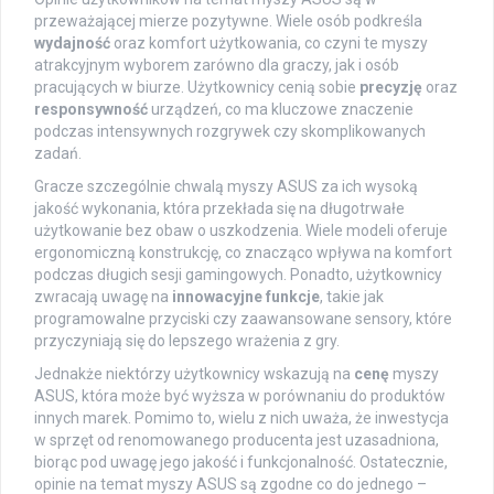
przeważającej mierze pozytywne. Wiele osób podkreśla
wydajność
oraz komfort użytkowania, co czyni te myszy
atrakcyjnym wyborem zarówno dla graczy, jak i osób
pracujących w biurze. Użytkownicy cenią sobie
precyzję
oraz
responsywność
urządzeń, co ma kluczowe znaczenie
podczas intensywnych rozgrywek czy skomplikowanych
zadań.
Gracze szczególnie chwalą myszy ASUS za ich wysoką
jakość wykonania, która przekłada się na długotrwałe
użytkowanie bez obaw o uszkodzenia. Wiele modeli oferuje
ergonomiczną konstrukcję, co znacząco wpływa na komfort
podczas długich sesji gamingowych. Ponadto, użytkownicy
zwracają uwagę na
innowacyjne funkcje
, takie jak
programowalne przyciski czy zaawansowane sensory, które
przyczyniają się do lepszego wrażenia z gry.
Jednakże niektórzy użytkownicy wskazują na
cenę
myszy
ASUS, która może być wyższa w porównaniu do produktów
innych marek. Pomimo to, wielu z nich uważa, że inwestycja
w sprzęt od renomowanego producenta jest uzasadniona,
biorąc pod uwagę jego jakość i funkcjonalność. Ostatecznie,
opinie na temat myszy ASUS są zgodne co do jednego –