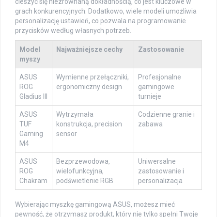
cieszyć się niezrównaną dokładnością, co jest kluczowe w
grach konkurencyjnych. Dodatkowo, wiele modeli umożliwia
personalizację ustawień, co pozwala na programowanie
przycisków według własnych potrzeb.
Model
Najważniejsze cechy
Zastosowanie
myszy
ASUS
Wymienne przełączniki,
Profesjonalne
ROG
ergonomiczny design
gamingowe
Gladius III
turnieje
ASUS
Wytrzymała
Codzienne granie i
TUF
konstrukcja, precision
zabawa
Gaming
sensor
M4
ASUS
Bezprzewodowa,
Uniwersalne
ROG
wielofunkcyjna,
zastosowanie i
Chakram
podświetlenie RGB
personalizacja
Wybierając myszkę gamingową ASUS, możesz mieć
pewność, że otrzymasz produkt, który nie tylko spełni Twoje