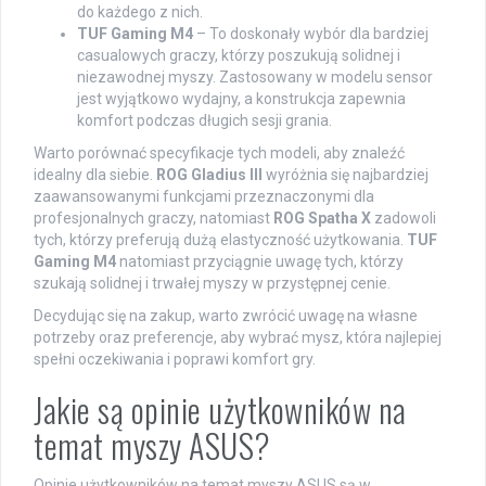
do każdego z nich.
TUF Gaming M4
– To doskonały wybór dla bardziej
casualowych graczy, którzy poszukują solidnej i
niezawodnej myszy. Zastosowany w modelu sensor
jest wyjątkowo wydajny, a konstrukcja zapewnia
komfort podczas długich sesji grania.
Warto porównać specyfikacje tych modeli, aby znaleźć
idealny dla siebie.
ROG Gladius III
wyróżnia się najbardziej
zaawansowanymi funkcjami przeznaczonymi dla
profesjonalnych graczy, natomiast
ROG Spatha X
zadowoli
tych, którzy preferują dużą elastyczność użytkowania.
TUF
Gaming M4
natomiast przyciągnie uwagę tych, którzy
szukają solidnej i trwałej myszy w przystępnej cenie.
Decydując się na zakup, warto zwrócić uwagę na własne
potrzeby oraz preferencje, aby wybrać mysz, która najlepiej
spełni oczekiwania i poprawi komfort gry.
Jakie są opinie użytkowników na
temat myszy ASUS?
Opinie użytkowników na temat myszy ASUS są w