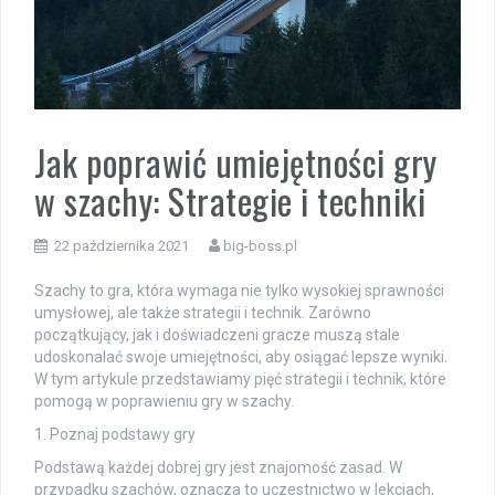
Jak poprawić umiejętności gry
w szachy: Strategie i techniki
22 października 2021
big-boss.pl
Szachy to gra, która wymaga nie tylko wysokiej sprawności
umysłowej, ale także strategii i technik. Zarówno
początkujący, jak i doświadczeni gracze muszą stale
udoskonalać swoje umiejętności, aby osiągać lepsze wyniki.
W tym artykule przedstawiamy pięć strategii i technik, które
pomogą w poprawieniu gry w szachy.
1. Poznaj podstawy gry
Podstawą każdej dobrej gry jest znajomość zasad. W
przypadku szachów, oznacza to uczestnictwo w lekcjach,