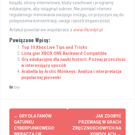
książki, strony internetowe, kluby szachowe i programy
edukacyjne, aby osiągnąć sukces. Nie pomijać również
regularnego trenowania swojego mózgu, co przyczyni się do
polepszenia koncentracji, uwagi i spostrzegawczości.
Artykuł powstał we współpracy z
www.ifkredyt.pl
Powiązane Wpisy:
Top 10 Xbox Live Tips and Tricks
Lista gier XBOX ONE Backward Compatible
Gry edukacyjne dla nauki historii: Poznaj przeszłość
w interesujący sposób
Arabella by Arctic Monkeys: Analiza i interpretacja
popularnej piosenki
Gry
Post
←
GRY DLA FANÓW
JAK ZDOBYĆ
navigation
GATUNKU
PRZEWAGĘ W GRACH
CYBERPUNKOWEGO:
ZRĘCZNOŚCIOWYCH NA
WKRACZAJ W
KONSOLACH
→