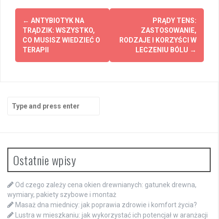
Post
←
ANTYBIOTYK NA
PRĄDY TENS:
navigation
TRĄDZIK: WSZYSTKO,
ZASTOSOWANIE,
CO MUSISZ WIEDZIEĆ O
RODZAJE I KORZYŚCI W
TERAPII
LECZENIU BÓLU
→
Search
for:
Ostatnie wpisy
Od czego zależy cena okien drewnianych: gatunek drewna,
wymiary, pakiety szybowe i montaż
Masaż dna miednicy: jak poprawia zdrowie i komfort życia?
Lustra w mieszkaniu: jak wykorzystać ich potencjał w aranżacji