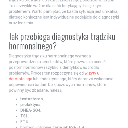
trądziku prowadzi do skuteczniejszego podejścia w terapii.
To niezwykle ważne dla osób borykających się z tym
problemem. Warto pamiętać, że każda sytuacja jest unikalna,
dlatego konieczne jest indywidualne podejście do diagnostyki
oraz leczenia.
Jak przebiega diagnostyka trądziku
hormonalnego?
Diagnostyka trądziku hormonalnego wymaga
przeprowadzenia serii testów, które pozwalają ocenić
poziom hormonów i szybko zidentyfikować źródło
problemów. Proces ten rozpoczyna się od
wizyty u
dermatologa
lub endokrynologa, który doradza wykonanie
odpowiednich badań. Do kluczowych hormonów, które
powinny być zbadane, należą:
testosteron
,
prolaktyna
,
DHEA-SO4
,
TSH
,
FT4
,
hormony płciowe, takie jak
FSH
i
LH
.