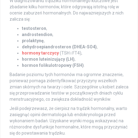
W diagnozowaniu trądziku hormonalnego kluczowe jest
zbadanie kilku hormonów, które odgrywają istotną rolę w
ocenie zaburzeń hormonalnych. Do najważniejszych z nich
zalicza się:
testosteron
,
androstendion
,
prolaktynę
,
dehydroepiandrosteron (DHEA-SO4)
,
hormony tarczycy
(TSH i FT4),
hormon luteinizujący (LH)
,
hormon folikulotropowy (FSH)
.
Badanie poziomu tych hormonów ma ogromne znaczenie,
ponieważ pomaga zidentyfikować przyczyny wszelkich
zmian skórnych na twarzy i ciele. Szczególnie u kobiet zaleca
się przeprowadzanie testów w początkowych dniach cyklu
menstruacyjnego, co zwiększa dokładność wyników.
Jeśli podejrzewasz, że cierpisz na trądzik hormonalny, warto
zasięgnąć opinii dermatologa lub endokrynologa przed
wykonaniem badań. Uzyskane wyniki mogą wskazywać na
różnorodne dysfunkcje hormonalne, które mogą przyczyniać
się do powstawania trądziku.