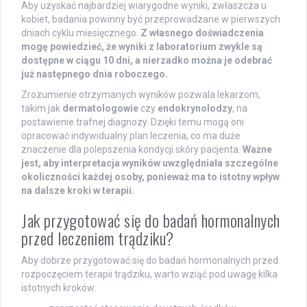
Aby uzyskać najbardziej wiarygodne wyniki, zwłaszcza u
kobiet, badania powinny być przeprowadzane w pierwszych
dniach cyklu miesięcznego.
Z własnego doświadczenia
mogę powiedzieć, że wyniki z laboratorium zwykle są
dostępne w ciągu 10 dni, a nierzadko można je odebrać
już następnego dnia roboczego.
Zrozumienie otrzymanych wyników pozwala lekarzom,
takim jak
dermatologowie
czy
endokrynolodzy
, na
postawienie trafnej diagnozy. Dzięki temu mogą oni
opracować indywidualny plan leczenia, co ma duże
znaczenie dla polepszenia kondycji skóry pacjenta.
Ważne
jest, aby interpretacja wyników uwzględniała szczególne
okoliczności każdej osoby, ponieważ ma to istotny wpływ
na dalsze kroki w terapii.
Jak przygotować się do badań hormonalnych
przed leczeniem trądziku?
Aby dobrze przygotować się do badań hormonalnych przed
rozpoczęciem terapii trądziku, warto wziąć pod uwagę kilka
istotnych kroków: