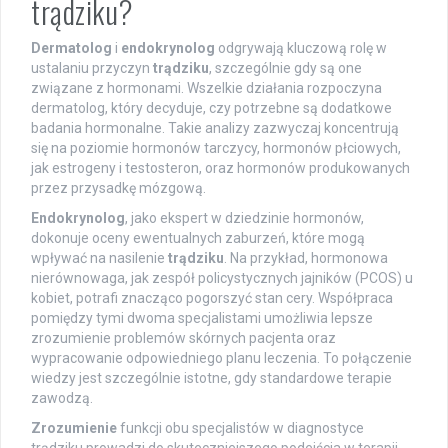
trądziku?
Dermatolog
i
endokrynolog
odgrywają kluczową rolę w
ustalaniu przyczyn
trądziku
, szczególnie gdy są one
związane z hormonami. Wszelkie działania rozpoczyna
dermatolog, który decyduje, czy potrzebne są dodatkowe
badania hormonalne. Takie analizy zazwyczaj koncentrują
się na poziomie hormonów tarczycy, hormonów płciowych,
jak estrogeny i testosteron, oraz hormonów produkowanych
przez przysadkę mózgową.
Endokrynolog
, jako ekspert w dziedzinie hormonów,
dokonuje oceny ewentualnych zaburzeń, które mogą
wpływać na nasilenie
trądziku
. Na przykład, hormonowa
nierównowaga, jak zespół policystycznych jajników (PCOS) u
kobiet, potrafi znacząco pogorszyć stan cery. Współpraca
pomiędzy tymi dwoma specjalistami umożliwia lepsze
zrozumienie problemów skórnych pacjenta oraz
wypracowanie odpowiedniego planu leczenia. To połączenie
wiedzy jest szczególnie istotne, gdy standardowe terapie
zawodzą.
Zrozumienie
funkcji obu specjalistów w diagnostyce