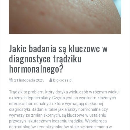
Jakie badania są kluczowe w
diagnostyce trądziku
hormonalnego?
21 listopada 2025
big-boss.pl
Trądzik to problem, który dotyka wielu osób w różnym wieku i
o różnych typach skóry. Często jest on wynikiem złożonych
interakcji hormonalnych, które wymagają dokładnej
diagnostyki. Badania, takie jak analizy hormonalne czy
wymazy ze zmian skórnych, są kluczowe w ustaleniu
przyczyn i skutecznym leczeniu trądziku. Współpraca
dermatologów i endokrynologów staje się nieoceniona w