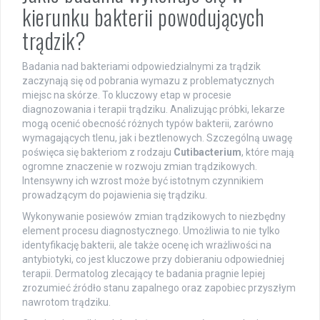
kierunku bakterii powodujących
trądzik?
Badania nad bakteriami odpowiedzialnymi za trądzik
zaczynają się od pobrania wymazu z problematycznych
miejsc na skórze. To kluczowy etap w procesie
diagnozowania i terapii trądziku. Analizując próbki, lekarze
mogą ocenić obecność różnych typów bakterii, zarówno
wymagających tlenu, jak i beztlenowych. Szczególną uwagę
poświęca się bakteriom z rodzaju
Cutibacterium
, które mają
ogromne znaczenie w rozwoju zmian trądzikowych.
Intensywny ich wzrost może być istotnym czynnikiem
prowadzącym do pojawienia się trądziku.
Wykonywanie posiewów zmian trądzikowych to niezbędny
element procesu diagnostycznego. Umożliwia to nie tylko
identyfikację bakterii, ale także ocenę ich wrażliwości na
antybiotyki, co jest kluczowe przy dobieraniu odpowiedniej
terapii. Dermatolog zlecający te badania pragnie lepiej
zrozumieć źródło stanu zapalnego oraz zapobiec przyszłym
nawrotom trądziku.