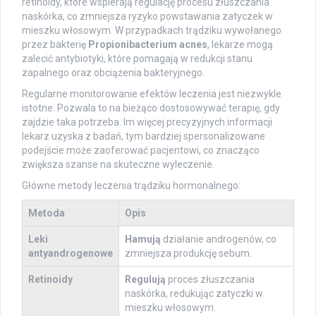
retinoidy, które wspierają regulację procesu złuszczania
naskórka, co zmniejsza ryzyko powstawania zatyczek w
mieszku włosowym. W przypadkach trądziku wywołanego
przez bakterię
Propionibacterium acnes
, lekarze mogą
zalecić antybiotyki, które pomagają w redukcji stanu
zapalnego oraz obciążenia bakteryjnego.
Regularne monitorowanie efektów leczenia jest niezwykle
istotne. Pozwala to na bieżąco dostosowywać terapię, gdy
zajdzie taka potrzeba. Im więcej precyzyjnych informacji
lekarz uzyska z badań, tym bardziej spersonalizowane
podejście może zaoferować pacjentowi, co znacząco
zwiększa szanse na skuteczne wyleczenie.
Główne metody leczenia trądziku hormonalnego:
Metoda
Opis
Leki
Hamują
działanie androgenów, co
antyandrogenowe
zmniejsza produkcję sebum.
Retinoidy
Regulują
proces złuszczania
naskórka, redukując zatyczki w
mieszku włosowym.