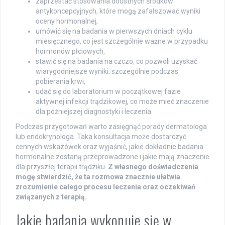
zaprzestać stosowania doustnych środków
antykoncepcyjnych, które mogą zafałszować wyniki
oceny hormonalnej,
umówić się na badania w pierwszych dniach cyklu
miesięcznego, co jest szczególnie ważne w przypadku
hormonów płciowych,
stawić się na badania na czczo, co pozwoli uzyskać
wiarygodniejsze wyniki, szczególnie podczas
pobierania krwi,
udać się do laboratorium w początkowej fazie
aktywnej infekcji trądzikowej, co może mieć znaczenie
dla późniejszej diagnostyki i leczenia.
Podczas przygotowań warto zasięgnąć porady dermatologa
lub endokrynologa. Taka konsultacja może dostarczyć
cennych wskazówek oraz wyjaśnić, jakie dokładnie badania
hormonalne zostaną przeprowadzone i jakie mają znaczenie
dla przyszłej terapii trądziku.
Z własnego doświadczenia
mogę stwierdzić, że ta rozmowa znacznie ułatwia
zrozumienie całego procesu leczenia oraz oczekiwań
związanych z terapią.
Jakie badania wykonuje się w