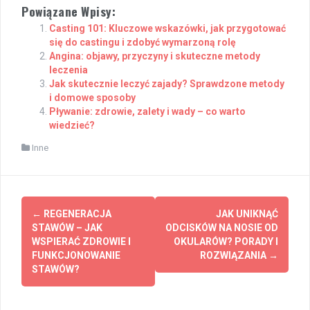
Powiązane Wpisy:
Casting 101: Kluczowe wskazówki, jak przygotować
się do castingu i zdobyć wymarzoną rolę
Angina: objawy, przyczyny i skuteczne metody
leczenia
Jak skutecznie leczyć zajady? Sprawdzone metody
i domowe sposoby
Pływanie: zdrowie, zalety i wady – co warto
wiedzieć?
Inne
Post
←
REGENERACJA
JAK UNIKNĄĆ
navigation
STAWÓW – JAK
ODCISKÓW NA NOSIE OD
WSPIERAĆ ZDROWIE I
OKULARÓW? PORADY I
FUNKCJONOWANIE
ROZWIĄZANIA
→
STAWÓW?