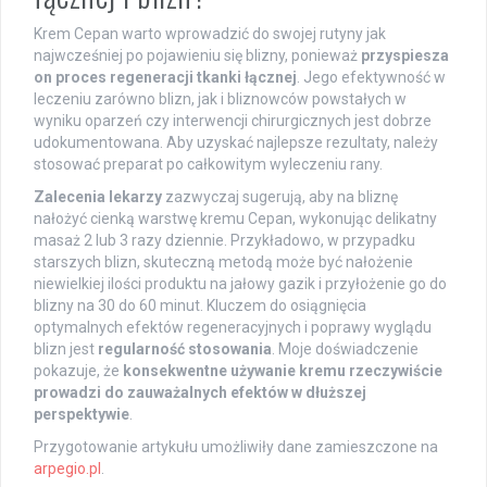
Krem Cepan warto wprowadzić do swojej rutyny jak
najwcześniej po pojawieniu się blizny, ponieważ
przyspiesza
on proces regeneracji tkanki łącznej
. Jego efektywność w
leczeniu zarówno blizn, jak i bliznowców powstałych w
wyniku oparzeń czy interwencji chirurgicznych jest dobrze
udokumentowana. Aby uzyskać najlepsze rezultaty, należy
stosować preparat po całkowitym wyleczeniu rany.
Zalecenia lekarzy
zazwyczaj sugerują, aby na bliznę
nałożyć cienką warstwę kremu Cepan, wykonując delikatny
masaż 2 lub 3 razy dziennie. Przykładowo, w przypadku
starszych blizn, skuteczną metodą może być nałożenie
niewielkiej ilości produktu na jałowy gazik i przyłożenie go do
blizny na 30 do 60 minut. Kluczem do osiągnięcia
optymalnych efektów regeneracyjnych i poprawy wyglądu
blizn jest
regularność stosowania
. Moje doświadczenie
pokazuje, że
konsekwentne używanie kremu rzeczywiście
prowadzi do zauważalnych efektów w dłuższej
perspektywie
.
Przygotowanie artykułu umożliwiły dane zamieszczone na
arpegio.pl
.