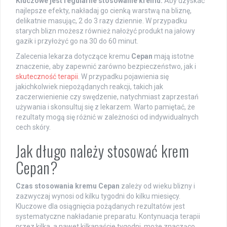
Kluczowe jest regularne stosowanie kremu.
Aby uzyskać
najlepsze efekty, nakładaj go cienką warstwą na bliznę,
delikatnie masując, 2 do 3 razy dziennie. W przypadku
starych blizn możesz również nałożyć produkt na jałowy
gazik i przyłożyć go na 30 do 60 minut.
Zalecenia lekarza dotyczące kremu
Cepan
mają istotne
znaczenie, aby zapewnić zarówno bezpieczeństwo, jak i
skuteczność terapii
. W przypadku pojawienia się
jakichkolwiek niepożądanych reakcji, takich jak
zaczerwienienie czy swędzenie, natychmiast zaprzestań
używania i skonsultuj się z lekarzem. Warto pamiętać, że
rezultaty mogą się różnić w zależności od indywidualnych
cech skóry.
Jak długo należy stosować krem
Cepan?
Czas stosowania kremu Cepan
zależy od wieku blizny i
zazwyczaj wynosi od kilku tygodni do kilku miesięcy.
Kluczowe dla osiągnięcia pożądanych rezultatów jest
systematyczne nakładanie preparatu. Kontynuacja terapii
przez kilka, a nawet kilkanaście tygodni, może znacząco