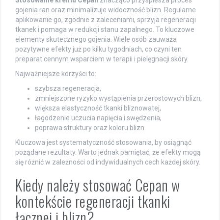
Stosowanie kremu Cepan
znacząco przyspiesza proces
gojenia ran oraz minimalizuje widoczność blizn. Regularne
aplikowanie go, zgodnie z zaleceniami, sprzyja regeneracji
tkanek i pomaga w redukcji stanu zapalnego. To kluczowe
elementy skutecznego gojenia. Wiele osób zauważa
pozytywne efekty już po kilku tygodniach, co czyni ten
preparat cennym wsparciem w terapii i pielęgnacji skóry.
Najważniejsze korzyści to:
szybsza regeneracja,
zmniejszone ryzyko wystąpienia przerostowych blizn,
większa elastyczność tkanki bliznowatej,
łagodzenie uczucia napięcia i swędzenia,
poprawa struktury oraz koloru blizn.
Kluczowa jest systematyczność stosowania, by osiągnąć
pożądane rezultaty. Warto jednak pamiętać, że efekty mogą
się różnić w zależności od indywidualnych cech każdej skóry.
Kiedy należy stosować Cepan w
kontekście regeneracji tkanki
łącznej i blizn?