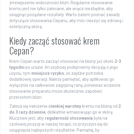
zmniejszenie widoczności blizn. Regularne stosowanie
kremu jest nie tylko zalecane, ale wręcz niezbędne, aby
osiągnąć pożądane rezultaty. Warto zatem poznać zasady
dotyczące stosowania Cepanu, aby móc cieszyć się zdrową i
estetyczną skórą.
Kiedy zacząć stosować krem
Cepan?
Krem Cepan warto zacząć stosować na blizny już około
2-3
tygodni
po urazie. Im szybciej podejmiemy decyzję o jego
użyciu, tym
mniejsze ryzyko
, że zajdzie potrzeba
dodatkowej operacji. Należy pamiętać, aby aplikować go
wyłącznie na całkowicie zagojoną ranę, ponieważ wczesne
stosowanie preparatu może skutecznie zapobiec
przerostom blizn.
Zaleca się nałożenie
cienkiej warstwy
kremu na bliznę od
2
do 3 razy dziennie
, delikatnie wmasowując go w skórę.
Kluczowe jest, aby
regularność stosowania
była na
czołowej pozycji w naszej terapii, co przyczyni się do
osiągnięcia najlepszych rezultatów. Pamiętaj, by