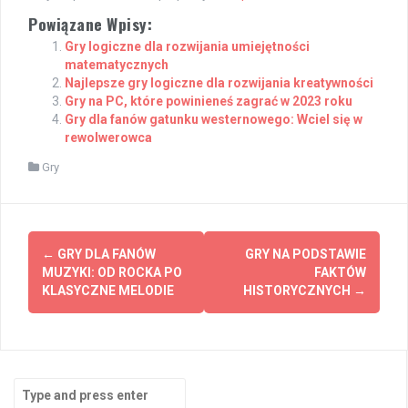
Powiązane Wpisy:
Gry logiczne dla rozwijania umiejętności
matematycznych
Najlepsze gry logiczne dla rozwijania kreatywności
Gry na PC, które powinieneś zagrać w 2023 roku
Gry dla fanów gatunku westernowego: Wciel się w
rewolwerowca
Gry
Post
←
GRY DLA FANÓW
GRY NA PODSTAWIE
navigation
MUZYKI: OD ROCKA PO
FAKTÓW
KLASYCZNE MELODIE
HISTORYCZNYCH
→
Search
for: