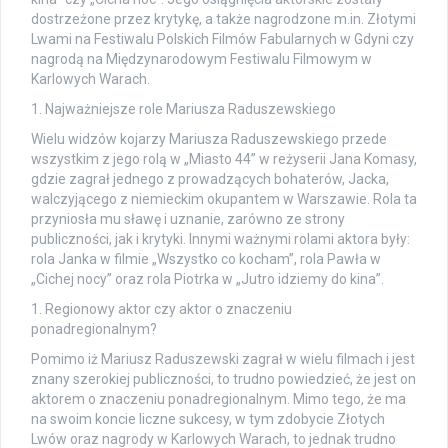
dostrzeżone przez krytykę, a także nagrodzone m.in. Złotymi
Lwami na Festiwalu Polskich Filmów Fabularnych w Gdyni czy
nagrodą na Międzynarodowym Festiwalu Filmowym w
Karlowych Warach.
1. Najważniejsze role Mariusza Raduszewskiego
Wielu widzów kojarzy Mariusza Raduszewskiego przede
wszystkim z jego rolą w „Miasto 44” w reżyserii Jana Komasy,
gdzie zagrał jednego z prowadzących bohaterów, Jacka,
walczyjącego z niemieckim okupantem w Warszawie. Rola ta
przyniosła mu sławę i uznanie, zarówno ze strony
publiczności, jak i krytyki. Innymi ważnymi rolami aktora były:
rola Janka w filmie „Wszystko co kocham”, rola Pawła w
„Cichej nocy” oraz rola Piotrka w „Jutro idziemy do kina”.
1. Regionowy aktor czy aktor o znaczeniu
ponadregionalnym?
Pomimo iż Mariusz Raduszewski zagrał w wielu filmach i jest
znany szerokiej publiczności, to trudno powiedzieć, że jest on
aktorem o znaczeniu ponadregionalnym. Mimo tego, że ma
na swoim koncie liczne sukcesy, w tym zdobycie Złotych
Lwów oraz nagrody w Karlowych Warach, to jednak trudno