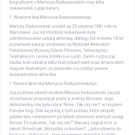
biograficzne o Mariuszu Raduszewskim oraz kilka
ciekawostek z jego kariery.
1. Wczesne lata Mariusza Raduszewskiego
Mariusz Raduszewski urodził się 23 sierpnia 1981 roku w
Warszawie. Już od młodości wykazywał duże
zainteresowanie sztuką aktorską, dlatego też w wieku 18 lat
postanowił zacząć studiować na Wydziale Aktorskim
Państwowej Wyższej Szkoły Filmowej, Telewizyjnej i
Teatralnej im. Leona Schillera w Łodzi. Zanim rozpoczął
studia, brał udział w kilku teatrzykach lalek oraz amatorskim
zespole teatralnym, co pozwoliło mu zdobyć pewne
doświadczenie aktorskie.
1. Kariera aktorska Mariusza Raduszewskiego
Już podczas swoich studiów Mariusz Raduszewski zaczął
otrzymywać propozycje pracy w branży filmowej. Jego
debiutancką rolą była rola w filmie „Tak czy nie?” w reżyserii
Patryka Vegi. Stał się jedną z tych postaci, które okręciły
polskie kino renesansem po latach obecności wartych uwagi
filmów. Po sukcesie „Tak czy nie?” Mariusz zagrał m.in. w
takich filmach jak „Wszystko co kocham”, „Jutro idziemy do
kina” czy „Cicha noc”. Jego osiągnięcia aktorskie zostały