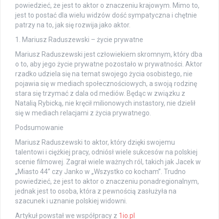
powiedzieć, że jest to aktor o znaczeniu krajowym. Mimo to,
jest to postać dla wielu widzów dość sympatyczna i chętnie
patrzy na to, jak się rozwija jako aktor.
1. Mariusz Raduszewski – życie prywatne
Mariusz Raduszewski jest człowiekiem skromnym, który dba
o to, aby jego życie prywatne pozostało w prywatności. Aktor
rzadko udziela się na temat swojego życia osobistego, nie
pojawia się w mediach społecznościowych, a swoją rodzinę
stara się trzymać z dala od mediów. Będąc w związku z
Natalią Rybicką, nie kręcił milionowych instastory, nie dzielił
się w mediach relacjami z życia prywatnego.
Podsumowanie
Mariusz Raduszewski to aktor, który dzięki swojemu
talentowi i ciężkiej pracy, odniósł wiele sukcesów na polskiej
scenie filmowej. Zagrał wiele ważnych ról, takich jak Jacek w
„Miasto 44” czy Janko w „Wszystko co kocham”. Trudno
powiedzieć, że jest to aktor o znaczeniu ponadregionalnym,
jednak jest to osoba, która z pewnością zasłużyła na
szacunek i uznanie polskiej widowni.
Artykuł powstał we współpracy z
1io.pl