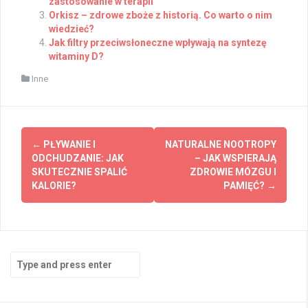
zastosowanie w terapii
Orkisz – zdrowe zboże z historią. Co warto o nim
wiedzieć?
Jak filtry przeciwsłoneczne wpływają na syntezę
witaminy D?
Inne
Post
←
PŁYWANIE I
NATURALNE NOOTROPY
navigation
ODCHUDZANIE: JAK
– JAK WSPIERAJĄ
SKUTECZNIE SPALIĆ
ZDROWIE MÓZGU I
KALORIE?
PAMIĘĆ?
→
Search
for: