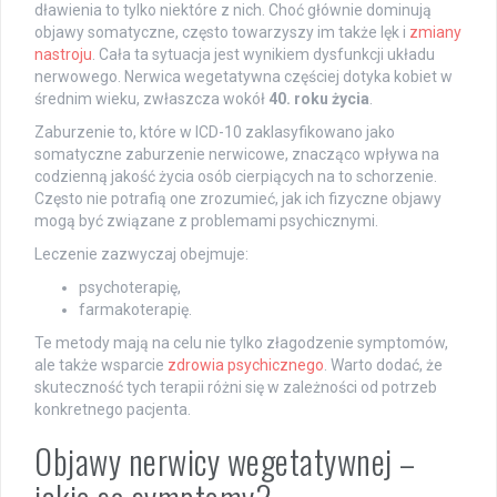
dławienia to tylko niektóre z nich. Choć głównie dominują
objawy somatyczne, często towarzyszy im także lęk i
zmiany
nastroju
. Cała ta sytuacja jest wynikiem dysfunkcji układu
nerwowego. Nerwica wegetatywna częściej dotyka kobiet w
średnim wieku, zwłaszcza wokół
40. roku życia
.
Zaburzenie to, które w ICD-10 zaklasyfikowano jako
somatyczne zaburzenie nerwicowe, znacząco wpływa na
codzienną jakość życia osób cierpiących na to schorzenie.
Często nie potrafią one zrozumieć, jak ich fizyczne objawy
mogą być związane z problemami psychicznymi.
Leczenie zazwyczaj obejmuje:
psychoterapię,
farmakoterapię.
Te metody mają na celu nie tylko złagodzenie symptomów,
ale także wsparcie
zdrowia psychicznego
. Warto dodać, że
skuteczność tych terapii różni się w zależności od potrzeb
konkretnego pacjenta.
Objawy nerwicy wegetatywnej –