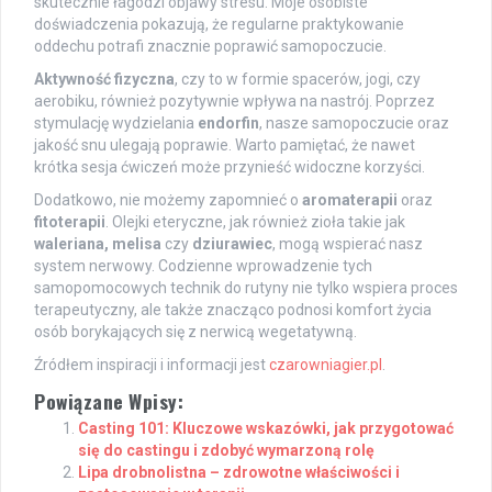
skutecznie łagodzi objawy stresu. Moje osobiste
doświadczenia pokazują, że regularne praktykowanie
oddechu potrafi znacznie poprawić samopoczucie.
Aktywność fizyczna
, czy to w formie spacerów, jogi, czy
aerobiku, również pozytywnie wpływa na nastrój. Poprzez
stymulację wydzielania
endorfin
, nasze samopoczucie oraz
jakość snu ulegają poprawie. Warto pamiętać, że nawet
krótka sesja ćwiczeń może przynieść widoczne korzyści.
Dodatkowo, nie możemy zapomnieć o
aromaterapii
oraz
fitoterapii
. Olejki eteryczne, jak również zioła takie jak
waleriana, melisa
czy
dziurawiec
, mogą wspierać nasz
system nerwowy. Codzienne wprowadzenie tych
samopomocowych technik do rutyny nie tylko wspiera proces
terapeutyczny, ale także znacząco podnosi komfort życia
osób borykających się z nerwicą wegetatywną.
Źródłem inspiracji i informacji jest
czarowniagier.pl
.
Powiązane Wpisy:
Casting 101: Kluczowe wskazówki, jak przygotować
się do castingu i zdobyć wymarzoną rolę
Lipa drobnolistna – zdrowotne właściwości i