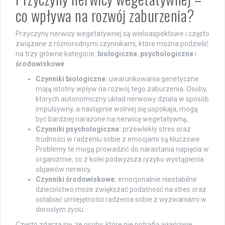
co wpływa na rozwój zaburzenia?
Przyczyny nerwicy wegetatywnej są wieloaspektowe i często
związane z różnorodnymi czynnikami, które można podzielić
na trzy główne kategorie:
biologiczne
,
psychologiczne
i
środowiskowe
.
Czynniki biologiczne:
uwarunkowania genetyczne
mają istotny wpływ na rozwój tego zaburzenia. Osoby,
których autonomiczny układ nerwowy działa w sposób
impulsywny, a następnie wolniej się uspokaja, mogą
być bardziej narażone na nerwicę wegetatywną,
Czynniki psychologiczne:
przewlekły stres oraz
trudności w radzeniu sobie z emocjami są kluczowe.
Problemy te mogą prowadzić do narastania napięcia w
organizmie, co z kolei podwyższa ryzyko wystąpienia
objawów nerwicy,
Czynniki środowiskowe:
emocjonalnie niestabilne
dzieciństwo może zwiększać podatność na stres oraz
osłabiać umiejętności radzenia sobie z wyzwaniami w
dorosłym życiu.
Często zdarza się, że osoby, które nie potrafią właściwie