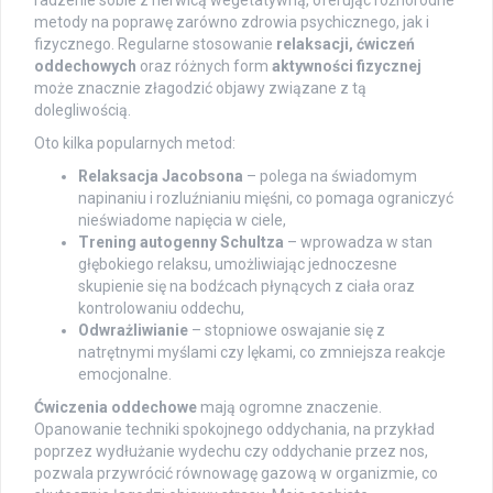
radzenie sobie z nerwicą wegetatywną, oferując różnorodne
metody na poprawę zarówno zdrowia psychicznego, jak i
fizycznego. Regularne stosowanie
relaksacji, ćwiczeń
oddechowych
oraz różnych form
aktywności fizycznej
może znacznie złagodzić objawy związane z tą
dolegliwością.
Oto kilka popularnych metod:
Relaksacja Jacobsona
– polega na świadomym
napinaniu i rozluźnianiu mięśni, co pomaga ograniczyć
nieświadome napięcia w ciele,
Trening autogenny Schultza
– wprowadza w stan
głębokiego relaksu, umożliwiając jednoczesne
skupienie się na bodźcach płynących z ciała oraz
kontrolowaniu oddechu,
Odwrażliwianie
– stopniowe oswajanie się z
natrętnymi myślami czy lękami, co zmniejsza reakcje
emocjonalne.
Ćwiczenia oddechowe
mają ogromne znaczenie.
Opanowanie techniki spokojnego oddychania, na przykład
poprzez wydłużanie wydechu czy oddychanie przez nos,
pozwala przywrócić równowagę gazową w organizmie, co