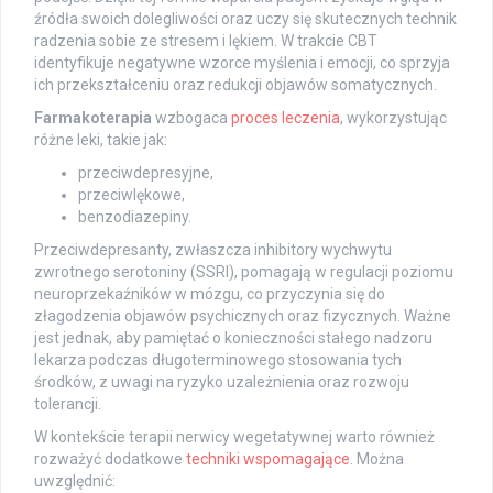
źródła swoich dolegliwości oraz uczy się skutecznych technik
radzenia sobie ze stresem i lękiem. W trakcie CBT
identyfikuje negatywne wzorce myślenia i emocji, co sprzyja
ich przekształceniu oraz redukcji objawów somatycznych.
Farmakoterapia
wzbogaca
proces leczenia
, wykorzystując
różne leki, takie jak:
przeciwdepresyjne,
przeciwlękowe,
benzodiazepiny.
Przeciwdepresanty, zwłaszcza inhibitory wychwytu
zwrotnego serotoniny (SSRI), pomagają w regulacji poziomu
neuroprzekaźników w mózgu, co przyczynia się do
złagodzenia objawów psychicznych oraz fizycznych. Ważne
jest jednak, aby pamiętać o konieczności stałego nadzoru
lekarza podczas długoterminowego stosowania tych
środków, z uwagi na ryzyko uzależnienia oraz rozwoju
tolerancji.
W kontekście terapii nerwicy wegetatywnej warto również
rozważyć dodatkowe
techniki wspomagające
. Można
uwzględnić: