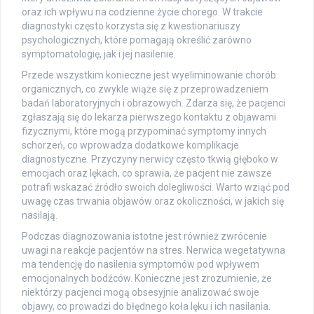
oraz ich wpływu na codzienne życie chorego. W trakcie
diagnostyki często korzysta się z kwestionariuszy
psychologicznych, które pomagają określić zarówno
symptomatologię, jak i jej nasilenie.
Przede wszystkim konieczne jest wyeliminowanie chorób
organicznych, co zwykle wiąże się z przeprowadzeniem
badań laboratoryjnych i obrazowych. Zdarza się, że pacjenci
zgłaszają się do lekarza pierwszego kontaktu z objawami
fizycznymi, które mogą przypominać symptomy innych
schorzeń, co wprowadza dodatkowe komplikacje
diagnostyczne. Przyczyny nerwicy często tkwią głęboko w
emocjach oraz lękach, co sprawia, że pacjent nie zawsze
potrafi wskazać źródło swoich dolegliwości. Warto wziąć pod
uwagę czas trwania objawów oraz okoliczności, w jakich się
nasilają.
Podczas diagnozowania istotne jest również zwrócenie
uwagi na reakcje pacjentów na stres. Nerwica wegetatywna
ma tendencję do nasilenia symptomów pod wpływem
emocjonalnych bodźców. Konieczne jest zrozumienie, że
niektórzy pacjenci mogą obsesyjnie analizować swoje
objawy, co prowadzi do błędnego koła lęku i ich nasilania.