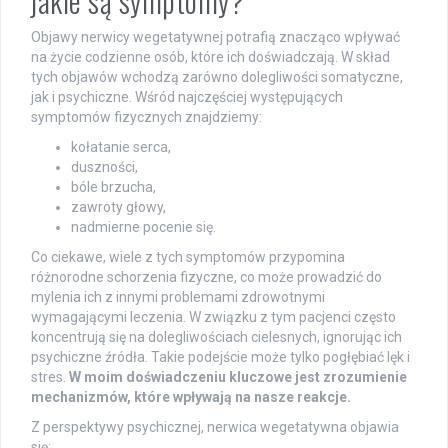
jakie są symptomy?
Objawy nerwicy wegetatywnej potrafią znacząco wpływać
na życie codzienne osób, które ich doświadczają. W skład
tych objawów wchodzą zarówno dolegliwości somatyczne,
jak i psychiczne. Wśród najczęściej występujących
symptomów fizycznych znajdziemy:
kołatanie serca,
duszności,
bóle brzucha,
zawroty głowy,
nadmierne pocenie się.
Co ciekawe, wiele z tych symptomów przypomina
różnorodne schorzenia fizyczne, co może prowadzić do
mylenia ich z innymi problemami zdrowotnymi
wymagającymi leczenia. W związku z tym pacjenci często
koncentrują się na dolegliwościach cielesnych, ignorując ich
psychiczne źródła. Takie podejście może tylko pogłębiać lęk i
stres.
W moim doświadczeniu kluczowe jest zrozumienie
mechanizmów, które wpływają na nasze reakcje.
Z perspektywy psychicznej, nerwica wegetatywna objawia
się: