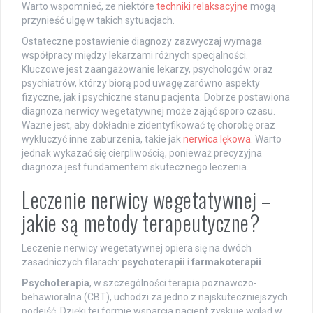
Warto wspomnieć, że niektóre
techniki relaksacyjne
mogą
przynieść ulgę w takich sytuacjach.
Ostateczne postawienie diagnozy zazwyczaj wymaga
współpracy między lekarzami różnych specjalności.
Kluczowe jest zaangażowanie lekarzy, psychologów oraz
psychiatrów, którzy biorą pod uwagę zarówno aspekty
fizyczne, jak i psychiczne stanu pacjenta. Dobrze postawiona
diagnoza nerwicy wegetatywnej może zająć sporo czasu.
Ważne jest, aby dokładnie zidentyfikować tę chorobę oraz
wykluczyć inne zaburzenia, takie jak
nerwica lękowa
. Warto
jednak wykazać się cierpliwością, ponieważ precyzyjna
diagnoza jest fundamentem skutecznego leczenia.
Leczenie nerwicy wegetatywnej –
jakie są metody terapeutyczne?
Leczenie nerwicy wegetatywnej opiera się na dwóch
zasadniczych filarach:
psychoterapii
i
farmakoterapii
.
Psychoterapia
, w szczególności terapia poznawczo-
behawioralna (CBT), uchodzi za jedno z najskuteczniejszych
podejść. Dzięki tej formie wsparcia pacjent zyskuje wgląd w