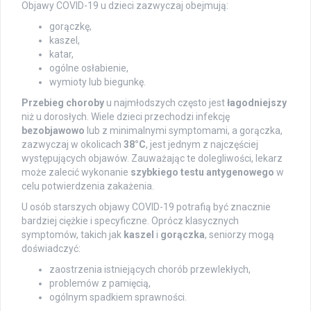
Objawy COVID-19 u dzieci zazwyczaj obejmują:
gorączkę,
kaszel,
katar,
ogólne osłabienie,
wymioty lub biegunkę.
Przebieg choroby
u najmłodszych często jest
łagodniejszy
niż u dorosłych. Wiele dzieci przechodzi infekcję
bezobjawowo
lub z minimalnymi symptomami, a gorączka,
zazwyczaj w okolicach
38°C
, jest jednym z najczęściej
występujących objawów. Zauważając te dolegliwości, lekarz
może zalecić wykonanie
szybkiego testu antygenowego
w
celu potwierdzenia zakażenia.
U osób starszych objawy COVID-19 potrafią być znacznie
bardziej ciężkie i specyficzne. Oprócz klasycznych
symptomów, takich jak
kaszel
i
gorączka
, seniorzy mogą
doświadczyć:
zaostrzenia istniejących chorób przewlekłych,
problemów z pamięcią,
ogólnym spadkiem sprawności.