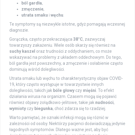
ból gardła
,
zmęczenie
,
utrata smaku
i
węchu
.
Te symptomy są niezwykle istotne, gdyż pomagają wczesnej
diagnozie.
Gorączka, często przekraczająca
38°C
, zazwyczaj
towarzyszy zakażeniu. Wiele osób skarży się również na
suchy kaszel
oraz trudności z oddychaniem, co może
wskazywać na problemy z układem oddechowym. Do tego,
ból gardła jest powszechny, a zmęczenie i osłabienie często
dominują wśród dolegliwości.
Utrata smaku lub węchu to charakterystyczny objaw COVID-
19, który często występuje w towarzystwie innych
dolegliwości, takich jak
bóle głowy
czy
mięśni
. To efekt
działania wirusa na organizm. Czasem mogą się pojawić
również objawy żołądkowo-jelitowe, takie jak
nudności
,
wymioty
czy
biegunka
, choć zdarza się to rzadziej.
Warto pamiętać, że oznaki infekcji mogą się różnić w
zależności od osoby. Niektórzy pacjenci doświadczają jedynie
łagodnych symptomów. Dlatego ważne jest, aby być