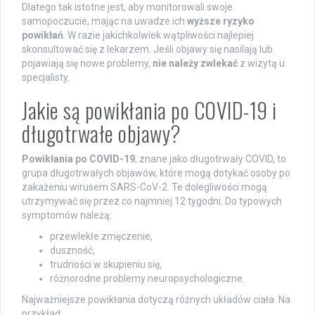
Dlatego tak istotne jest, aby monitorowali swoje
samopoczucie, mając na uwadze ich
wyższe ryzyko
powikłań
. W razie jakichkolwiek wątpliwości najlepiej
skonsultować się z lekarzem. Jeśli objawy się nasilają lub
pojawiają się nowe problemy,
nie należy zwlekać
z wizytą u
specjalisty.
Jakie są powikłania po COVID-19 i
długotrwałe objawy?
Powikłania po COVID-19
, znane jako długotrwały COVID, to
grupa długotrwałych objawów, które mogą dotykać osoby po
zakażeniu wirusem SARS-CoV-2. Te dolegliwości mogą
utrzymywać się przez co najmniej 12 tygodni. Do typowych
symptomów należą:
przewlekłe zmęczenie,
duszność,
trudności w skupieniu się,
różnorodne problemy neuropsychologiczne.
Najważniejsze powikłania dotyczą różnych układów ciała. Na
przykład: