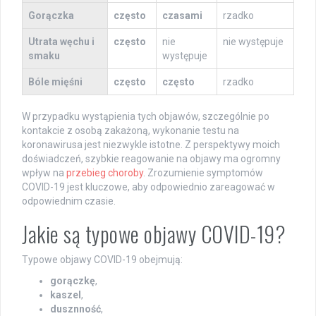
Gorączka
często
czasami
rzadko
Utrata węchu i
często
nie
nie występuje
smaku
występuje
Bóle mięśni
często
często
rzadko
W przypadku wystąpienia tych objawów, szczególnie po
kontakcie z osobą zakażoną, wykonanie testu na
koronawirusa jest niezwykle istotne. Z perspektywy moich
doświadczeń, szybkie reagowanie na objawy ma ogromny
wpływ na
przebieg choroby
. Zrozumienie symptomów
COVID-19 jest kluczowe, aby odpowiednio zareagować w
odpowiednim czasie.
Jakie są typowe objawy COVID-19?
Typowe objawy COVID-19 obejmują:
gorączkę
,
kaszel
,
dusznność
,