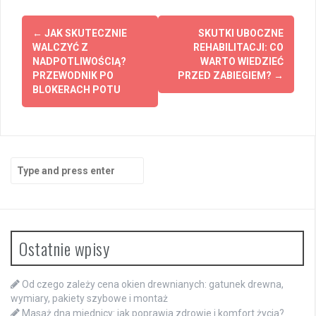
Post
←
JAK SKUTECZNIE
SKUTKI UBOCZNE
navigation
WALCZYĆ Z
REHABILITACJI: CO
NADPOTLIWOŚCIĄ?
WARTO WIEDZIEĆ
PRZEWODNIK PO
PRZED ZABIEGIEM?
→
BLOKERACH POTU
Search
for:
Ostatnie wpisy
Od czego zależy cena okien drewnianych: gatunek drewna,
wymiary, pakiety szybowe i montaż
Masaż dna miednicy: jak poprawia zdrowie i komfort życia?