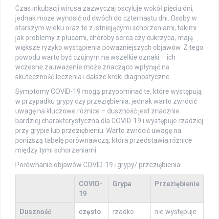
Czas inkubacji wirusa zazwyczaj oscyluje wokół pięciu dni,
jednak może wynosić od dwóch do czternastu dni. Osoby w
starszym wieku oraz te z istniejącymi schorzeniami, takimi
jak problemy z płucami, choroby serca czy cukrzyca, mają
większe ryzyko wystąpienia poważniejszych objawów. Z tego
powodu warto być czujnym na wszelkie oznaki – ich
wczesne zauważenie może znacząco wpłynąć na
skuteczność leczenia i dalsze kroki diagnostyczne.
Symptomy COVID-19 mogą przypominać te, które występują
w przypadku grypy czy przeziębienia, jednak warto zwrócić
uwagę na kluczowe różnice – duszność jest znacznie
bardziej charakterystyczna dla COVID-19 i występuje rzadziej
przy grypie lub przeziębieniu. Warto zwrócić uwagę na
poniższą tabelę porównawczą, która przedstawia różnice
między tymi schorzeniami:
Porównanie objawów COVID-19 i grypy/ przeziębienia.
COVID-
Grypa
Przeziębienie
19
Duszność
często
rzadko
nie występuje