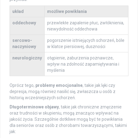
układ
możliwe powikłania
oddechowy
przewlekłe zapalenie płuc, zwłóknienia,
niewydolność oddechowa
sercowo-
pogorszenie istniejących schorzeń, bóle
naczyniowy
w klatce piersiowej, duszności
neurologiczny
otępienie, zaburzenia poznawcze,
wpływ na zdolność zapamiętywania i
myślenia
Oprócz tego,
problemy emocjonalne
, takie jak lęki czy
depresja, mogą również nasilić się, zwłaszcza u osób z
historią wcześniejszych schorzeń.
Długoterminowe objawy
, takie jak chroniczne zmęczenie
oraz trudności w skupieniu, mogą znacząco wpływać na
jakość życia. Szczególnie dotkliwe mogą być te powikłania
dla seniorów oraz osób z chorobami towarzyszącymi, takimi
jak: