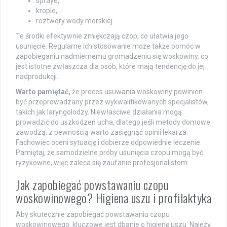
spraye,
krople,
roztwory wody morskiej.
Te środki efektywnie zmiękczają czop, co ułatwia jego
usunięcie. Regularne ich stosowanie może także pomóc w
zapobieganiu nadmiernemu gromadzeniu się woskowiny, co
jest istotne zwłaszcza dla osób, które mają tendencję do jej
nadprodukcji.
Warto pamiętać,
że proces usuwania woskowiny powinien
być przeprowadzany przez wykwalifikowanych specjalistów,
takich jak laryngolodzy. Niewłaściwe działania mogą
prowadzić do uszkodzeń ucha, dlatego jeśli metody domowe
zawodzą, z pewnością warto zasięgnąć opinii lekarza.
Fachowiec oceni sytuację i dobierze odpowiednie leczenie.
Pamiętaj, że samodzielne próby usunięcia czopu mogą być
ryzykowne, więc zaleca się zaufanie profesjonalistom.
Jak zapobiegać powstawaniu czopu
woskowinowego? Higiena uszu i profilaktyka
Aby skutecznie zapobiegać powstawaniu czopu
woskowinowego, kluczowe jest dbanie o higienę uszu. Należy