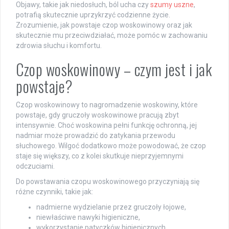
Objawy, takie jak niedosłuch, ból ucha czy
szumy uszne
,
potrafią skutecznie uprzykrzyć codzienne życie.
Zrozumienie, jak powstaje czop woskowinowy oraz jak
skutecznie mu przeciwdziałać, może pomóc w zachowaniu
zdrowia słuchu i komfortu.
Czop woskowinowy – czym jest i jak
powstaje?
Czop woskowinowy to nagromadzenie woskowiny, które
powstaje, gdy gruczoły woskowinowe pracują zbyt
intensywnie. Choć woskowina pełni funkcję ochronną, jej
nadmiar może prowadzić do zatykania przewodu
słuchowego. Wilgoć dodatkowo może powodować, że czop
staje się większy, co z kolei skutkuje nieprzyjemnymi
odczuciami.
Do powstawania czopu woskowinowego przyczyniają się
różne czynniki, takie jak:
nadmierne wydzielanie przez gruczoły łojowe,
niewłaściwe nawyki higieniczne,
wykorzystanie patyczków higienicznych,