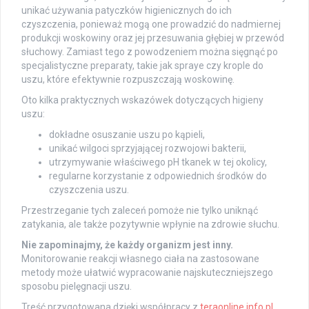
unikać używania patyczków higienicznych do ich
czyszczenia, ponieważ mogą one prowadzić do nadmiernej
produkcji woskowiny oraz jej przesuwania głębiej w przewód
słuchowy. Zamiast tego z powodzeniem można sięgnąć po
specjalistyczne preparaty, takie jak spraye czy krople do
uszu, które efektywnie rozpuszczają woskowinę.
Oto kilka praktycznych wskazówek dotyczących higieny
uszu:
dokładne osuszanie uszu po kąpieli,
unikać wilgoci sprzyjającej rozwojowi bakterii,
utrzymywanie właściwego pH tkanek w tej okolicy,
regularne korzystanie z odpowiednich środków do
czyszczenia uszu.
Przestrzeganie tych zaleceń pomoże nie tylko uniknąć
zatykania, ale także pozytywnie wpłynie na zdrowie słuchu.
Nie zapominajmy, że każdy organizm jest inny.
Monitorowanie reakcji własnego ciała na zastosowane
metody może ułatwić wypracowanie najskuteczniejszego
sposobu pielęgnacji uszu.
Treść przygotowana dzięki współpracy z
teraonline.info.pl
.