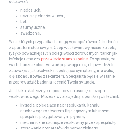
odczuwać:
niedosłuch,
uczucie pełności w uchu,
ból,
szumy uszne,
swędzenie.
W niektórych przypadkach mogą wystąpić również trudności
z aparatem słuchowym. Czop woskowinowy niesie ze sobą
ryzyko poważniejszych dolegliwości zdrowotnych, takich jak
infekcje ucha czy
przewlekłe stany zapalne
. To sprawia, że
warto bacznie obserwować pojawiające się objawy. Jeżeli
zauważysz jakiekolwiek niepokojące symptomy,
nie wahaj
się skonsultować z lekarzem
. Specjalista będzie w stanie
przeprowadzić badania i ocenić Twoją sytuację.
Jest kilka skutecznych sposobów na usunięcie czopu
woskowinowego. Możesz wybrać jedną z poniższych technik:
irygacja, polegająca na przepłukaniu kanału
słuchowego roztworem fizjologicznym lub innym
specjalnie przygotowanym płynem,
mechaniczne usunięcie woskowiny przez specjalistę,
stosowanie preparatów do samodzielnego