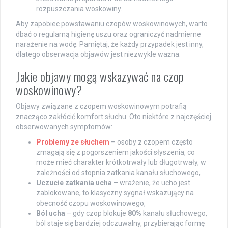
rozpuszczania woskowiny.
Aby zapobiec powstawaniu czopów woskowinowych, warto
dbać o regularną higienę uszu oraz ograniczyć nadmierne
narażenie na wodę. Pamiętaj, że każdy przypadek jest inny,
dlatego obserwacja objawów jest niezwykle ważna.
Jakie objawy mogą wskazywać na czop
woskowinowy?
Objawy związane z czopem woskowinowym potrafią
znacząco zakłócić komfort słuchu. Oto niektóre z najczęściej
obserwowanych symptomów:
Problemy ze słuchem
– osoby z czopem często
zmagają się z pogorszeniem jakości słyszenia, co
może mieć charakter krótkotrwały lub długotrwały, w
zależności od stopnia zatkania kanału słuchowego,
Uczucie zatkania ucha
– wrażenie, że ucho jest
zablokowane, to klasyczny sygnał wskazujący na
obecność czopu woskowinowego,
Ból ucha
– gdy czop blokuje
80%
kanału słuchowego,
ból staje się bardziej odczuwalny, przybierając formę