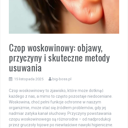
Czop woskowinowy: objawy,
przyczyny i skuteczne metody
usuwania
15 listopada 2025
big-boss.pl
Czop woskowinowy to zjawisko, które może dotknąć
każdego z nas, a mimo to często pozostaje niedoceniane.
Woskowina, choć pełni funkcje ochronne w naszym
organizmie, może stać się źródłem problemów, gdy jej
nadmiar zatyka kanał słuchowy. Przyczyny powstawania
czopu woskowinowego są różnorodne – od nadprodukcji
przez gruczoły łojowe po niewłaściwe nawyki higieniczne.