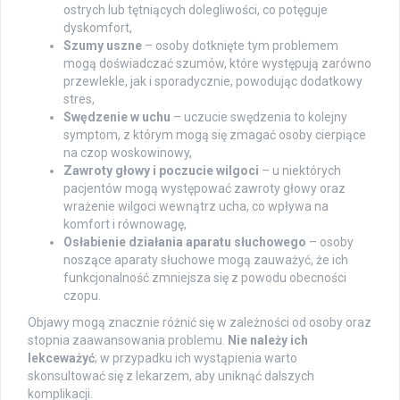
ostrych lub tętniących dolegliwości, co potęguje
dyskomfort,
Szumy uszne
– osoby dotknięte tym problemem
mogą doświadczać szumów, które występują zarówno
przewlekle, jak i sporadycznie, powodując dodatkowy
stres,
Swędzenie w uchu
– uczucie swędzenia to kolejny
symptom, z którym mogą się zmagać osoby cierpiące
na czop woskowinowy,
Zawroty głowy i poczucie wilgoci
– u niektórych
pacjentów mogą występować zawroty głowy oraz
wrażenie wilgoci wewnątrz ucha, co wpływa na
komfort i równowagę,
Osłabienie działania aparatu słuchowego
– osoby
noszące aparaty słuchowe mogą zauważyć, że ich
funkcjonalność zmniejsza się z powodu obecności
czopu.
Objawy mogą znacznie różnić się w zależności od osoby oraz
stopnia zaawansowania problemu.
Nie należy ich
lekceważyć
; w przypadku ich wystąpienia warto
skonsultować się z lekarzem, aby uniknąć dalszych
komplikacji.