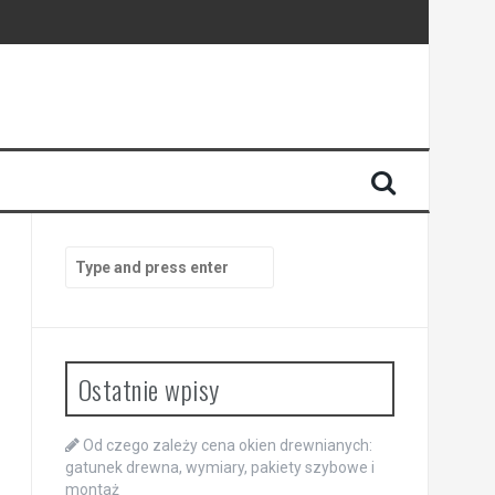
Search
for:
Ostatnie wpisy
Od czego zależy cena okien drewnianych:
gatunek drewna, wymiary, pakiety szybowe i
montaż