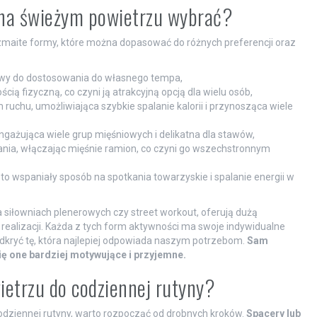
j na świeżym powietrzu wybrać?
maite formy, które można dopasować do różnych preferencji oraz
atwy do dostosowania do własnego tempa,
ią fizyczną, co czyni ją atrakcyjną opcją dla wielu osób,
ruchu, umożliwiająca szybkie spalanie kalorii i przynosząca wiele
ngażująca wiele grup mięśniowych i delikatna dla stawów,
ania, włączając mięśnie ramion, co czyni go wszechstronnym
to wspaniały sposób na spotkania towarzyskie i spalanie energii w
 siłowniach plenerowych czy street workout, oferują dużą
realizacji. Każda z tych form aktywności ma swoje indywidualne
dkryć tę, która najlepiej odpowiada naszym potrzebom.
Sam
ię one bardziej motywujące i przyjemne.
ietrzu do codziennej rutyny?
dziennej rutyny, warto rozpocząć od drobnych kroków.
Spacery lub