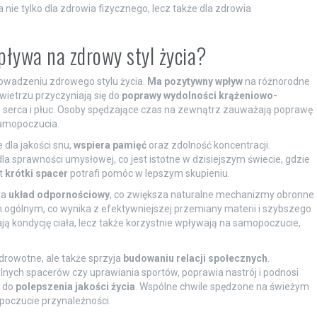
nie tylko dla zdrowia fizycznego, lecz także dla zdrowia
pływa na zdrowy styl życia?
owadzeniu zdrowego stylu życia.
Ma pozytywny wpływ
na różnorodne
ietrzu przyczyniają się do
poprawy wydolności krążeniowo-
ie serca i płuc. Osoby spędzające czas na zewnątrz zauważają poprawę
 samopoczucia.
dla jakości snu,
wspiera pamięć
oraz zdolność koncentracji.
a sprawności umysłowej, co jest istotne w dzisiejszym świecie, gdzie
et
krótki spacer
potrafi pomóc w lepszym skupieniu.
ra
układ odpornościowy
, co zwiększa naturalne mechanizmy obronne
ogólnym, co wynika z efektywniejszej przemiany materii i szybszego
ją kondycję ciała, lecz także korzystnie wpływają na samopoczucie,
drowotne, ale także sprzyja
budowaniu relacji społecznych
.
nych spacerów czy uprawiania sportów, poprawia nastrój i podnosi
ę do
polepszenia jakości życia
. Wspólne chwile spędzone na świeżym
 poczucie przynależności.