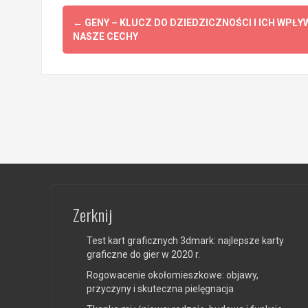
Post
←
GENY – KLUCZ DO DZIEDZICZNOŚCI I ICH WPŁY
navigation
NASZE CECHY
Zerknij
Test kart graficznych 3dmark: najlepsze karty
graficzne do gier w 2020 r.
Rogowacenie okołomieszkowe: objawy,
przyczyny i skuteczna pielęgnacja