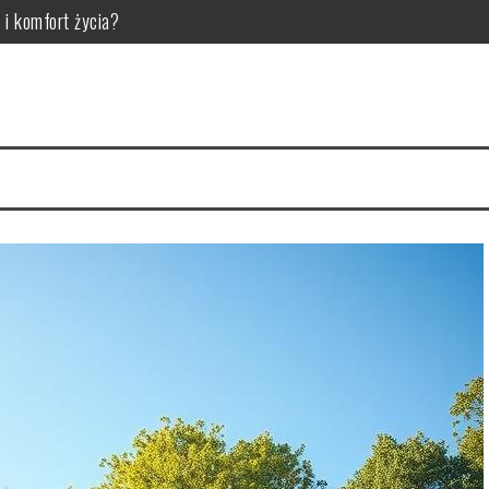
 i komfort życia?
 potencjał w aranżacji wnętrz
kli: dlaczego warto ją zastosować?
ieć i poprawić nastroje?
eć i jak sobie radzić?
 gatunek drewna, wymiary, pakiety szybowe i montaż