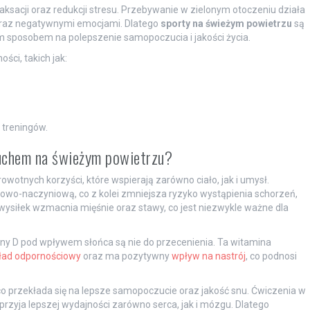
aksacji oraz redukcji stresu. Przebywanie w zielonym otoczeniu działa
 oraz negatywnymi emocjami. Dlatego
sporty na świeżym powietrzu
są
m sposobem na polepszenie samopoczucia i jakości życia.
ci, takich jak:
 treningów.
ruchem na świeżym powietrzu?
owotnych korzyści, które wspierają zarówno ciało, jak i umysł.
owo-naczyniową, co z kolei zmniejsza ryzyko wystąpienia schorzeń,
 wysiłek wzmacnia mięśnie oraz stawy, co jest niezwykle ważne dla
iny D pod wpływem słońca są nie do przecenienia. Ta witamina
ład odpornościowy
oraz ma pozytywny
wpływ na nastrój
, co podnosi
co przekłada się na lepsze samopoczucie oraz jakość snu. Ćwiczenia w
przyja lepszej wydajności zarówno serca, jak i mózgu. Dlatego