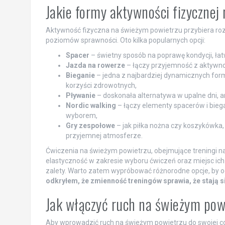
Jakie formy aktywności fizyczne
Aktywność fizyczna na świeżym powietrzu przybiera roz
poziomów sprawności. Oto kilka popularnych opcji:
Spacer
– świetny sposób na poprawę kondycji, ł
Jazda na rowerze
– łączy przyjemność z aktywnośc
Bieganie
– jedna z najbardziej dynamicznych form 
korzyści zdrowotnych,
Pływanie
– doskonała alternatywa w upalne dni, a
Nordic walking
– łączy elementy spacerów i bieg
wyborem,
Gry zespołowe
– jak piłka nożna czy koszykówka, 
przyjemnej atmosferze.
Ćwiczenia na świeżym powietrzu, obejmujące treningi na
elastyczność w zakresie wyboru ćwiczeń oraz miejsc ich 
zalety. Warto zatem wypróbować różnorodne opcje, by o
odkryłem, że zmienność treningów sprawia, że stają s
Jak włączyć ruch na świeżym pow
Aby wprowadzić ruch na świeżym powietrzu do swojej co