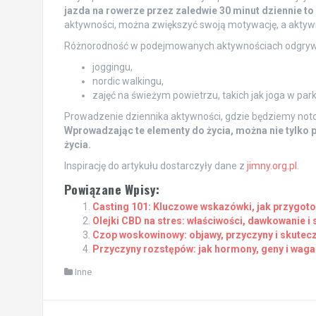
jazda na rowerze przez zaledwie 30 minut dziennie to 
aktywności, można zwiększyć swoją motywację, a aktywn
Różnorodność w podejmowanych aktywnościach odgryw
joggingu,
nordic walkingu,
zajęć na świeżym powietrzu, takich jak joga w park
Prowadzenie dziennika aktywności, gdzie będziemy not
Wprowadzając te elementy do życia, można nie tylko
życia.
Inspirację do artykułu dostarczyły dane z
jimny.org.pl
.
Powiązane Wpisy:
Casting 101: Kluczowe wskazówki, jak przygoto
Olejki CBD na stres: właściwości, dawkowanie i
Czop woskowinowy: objawy, przyczyny i skutec
Przyczyny rozstępów: jak hormony, geny i waga
Inne