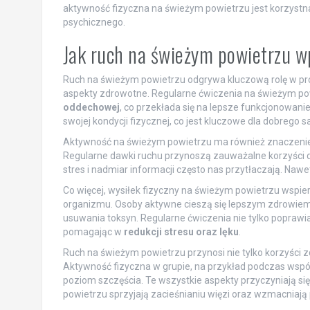
aktywność fizyczna na świeżym powietrzu jest korzystna 
psychicznego.
Jak ruch na świeżym powietrzu w
Ruch na świeżym powietrzu odgrywa kluczową rolę w pr
aspekty zdrowotne. Regularne ćwiczenia na świeżym pow
oddechowej
, co przekłada się na lepsze funkcjonowan
swojej kondycji fizycznej, co jest kluczowe dla dobrego
Aktywność na świeżym powietrzu ma również znaczenie 
Regularne dawki ruchu przynoszą zauważalne korzyści dl
stres i nadmiar informacji często nas przytłaczają. Naw
Co więcej, wysiłek fizyczny na świeżym powietrzu wspie
organizmu. Osoby aktywne cieszą się lepszym zdrowiem 
usuwania toksyn. Regularne ćwiczenia nie tylko poprawia
pomagając w
redukcji stresu oraz lęku
.
Ruch na świeżym powietrzu przynosi nie tylko korzyści z
Aktywność fizyczna w grupie, na przykład podczas wspól
poziom szczęścia. Te wszystkie aspekty przyczyniają si
powietrzu sprzyjają zacieśnianiu więzi oraz wzmacniają