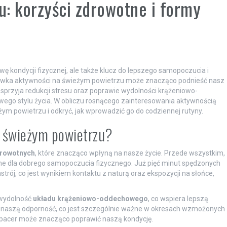
: korzyści zdrowotne i formy
ę kondycji fizycznej, ale także klucz do lepszego samopoczucia i
dawka aktywności na świeżym powietrzu może znacząco podnieść nasz
 sprzyja redukcji stresu oraz poprawie wydolności krążeniowo-
ego stylu życia. W obliczu rosnącego zainteresowania aktywnością
żym powietrzu i odkryć, jak wprowadzić go do codziennej rutyny.
a świeżym powietrzu?
drowotnych
, które znacząco wpłyną na nasze życie. Przede wszystkim,
otne dla dobrego samopoczucia fizycznego. Już pięć minut spędzonych
trój, co jest wynikiem kontaktu z naturą oraz ekspozycji na słońce,
 wydolność
układu krążeniowo-oddechowego
, co wspiera lepszą
na naszą odporność, co jest szczególnie ważne w okresach wzmożonych
spacer może znacząco poprawić naszą kondycję.