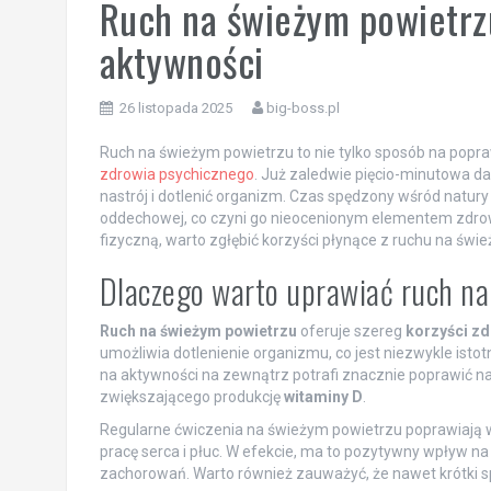
Ruch na świeżym powietrzu
aktywności
26 listopada 2025
big-boss.pl
Ruch na świeżym powietrzu to nie tylko sposób na popraw
zdrowia psychicznego
. Już zaledwie pięcio-minutowa 
nastrój i dotlenić organizm. Czas spędzony wśród natury
oddechowej, co czyni go nieocenionym elementem zdrow
fizyczną, warto zgłębić korzyści płynące z ruchu na świe
Dlaczego warto uprawiać ruch n
Ruch na świeżym powietrzu
oferuje szereg
korzyści z
umożliwia dotlenienie organizmu, co jest niezwykle ist
na aktywności na zewnątrz potrafi znacznie poprawić nas
zwiększającego produkcję
witaminy D
.
Regularne ćwiczenia na świeżym powietrzu poprawiają
pracę serca i płuc. W efekcie, ma to pozytywny wpływ 
zachorowań. Warto również zauważyć, że nawet krótki 