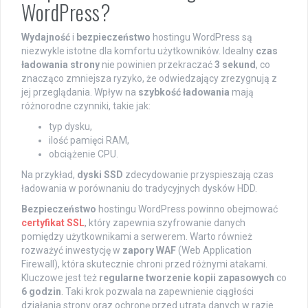
WordPress?
Wydajność
i
bezpieczeństwo
hostingu WordPress są
niezwykle istotne dla komfortu użytkowników. Idealny
czas
ładowania strony
nie powinien przekraczać
3 sekund
, co
znacząco zmniejsza ryzyko, że odwiedzający zrezygnują z
jej przeglądania. Wpływ na
szybkość ładowania
mają
różnorodne czynniki, takie jak:
typ dysku,
ilość pamięci RAM,
obciążenie CPU.
Na przykład,
dyski SSD
zdecydowanie przyspieszają czas
ładowania w porównaniu do tradycyjnych dysków HDD.
Bezpieczeństwo
hostingu WordPress powinno obejmować
certyfikat SSL
, który zapewnia szyfrowanie danych
pomiędzy użytkownikami a serwerem. Warto również
rozważyć inwestycję w
zapory WAF
(Web Application
Firewall), która skutecznie chroni przed różnymi atakami.
Kluczowe jest też
regularne tworzenie kopii zapasowych
co
6 godzin
. Taki krok pozwala na zapewnienie ciągłości
działania strony oraz ochronę przed utratą danych w razie