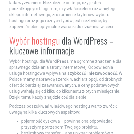
lada wyzwaniem. Niezależnie od tego, czy jesteś
początkującym blogerem, czy właścicielem rozwiniętego
sklepu internetowego, zrozumienie kryteriów wyboru
hostingu oraz jego różnych typów jest niezbędne, by
zapewnić sobie optymalne warunki do działania w sieci.
Wybór hostingu
dla WordPress –
kluczowe informacje
Wybór hostingu dla
WordPress
ma ogromne znaczenie dla
sprawnego działania strony internetowej. Odpowiednia
usługa hostingowa wpływa na
szybkość
i
niezawodność
. W
Polsce mamy naprawdę szeroki wachlarz opcji, od drobnych
ofert do bardziej zaawansowanych, a ceny podstawowych
usług wahają się od kilku do kilkunastu złotych miesięcznie.
Dzięki temu każdy znajdzie coś dla siebie.
Podczas poszukiwań właściwego hostingu warto zwrócić
uwagę na kilka kluczowych aspektów:
pojemność dyskowa – powinna ona odpowiadać
przyszłym potrzebom Twojego projektu,
bezlimitowy transfer – aby uniknąć problemów z