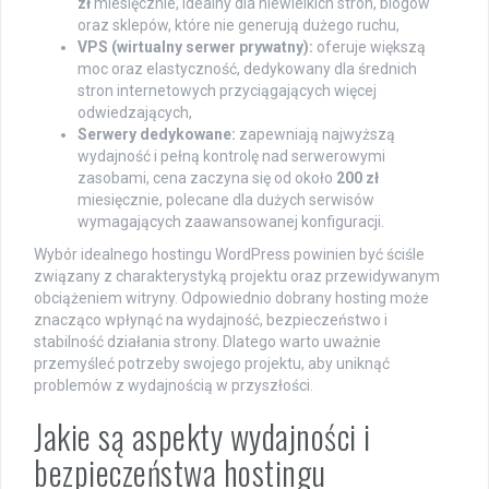
zł
miesięcznie, idealny dla niewielkich stron, blogów
oraz sklepów, które nie generują dużego ruchu,
VPS (wirtualny serwer prywatny):
oferuje większą
moc oraz elastyczność, dedykowany dla średnich
stron internetowych przyciągających więcej
odwiedzających,
Serwery dedykowane:
zapewniają najwyższą
wydajność i pełną kontrolę nad serwerowymi
zasobami, cena zaczyna się od około
200 zł
miesięcznie, polecane dla dużych serwisów
wymagających zaawansowanej konfiguracji.
Wybór idealnego hostingu WordPress powinien być ściśle
związany z charakterystyką projektu oraz przewidywanym
obciążeniem witryny. Odpowiednio dobrany hosting może
znacząco wpłynąć na wydajność, bezpieczeństwo i
stabilność działania strony. Dlatego warto uważnie
przemyśleć potrzeby swojego projektu, aby uniknąć
problemów z wydajnością w przyszłości.
Jakie są aspekty wydajności i
bezpieczeństwa hostingu