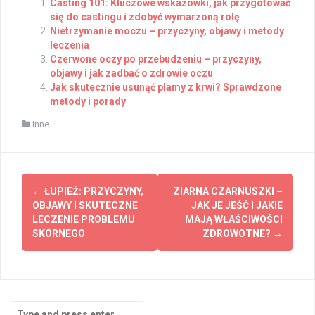
Casting 101: Kluczowe wskazówki, jak przygotować
się do castingu i zdobyć wymarzoną rolę
Nietrzymanie moczu – przyczyny, objawy i metody
leczenia
Czerwone oczy po przebudzeniu – przyczyny,
objawy i jak zadbać o zdrowie oczu
Jak skutecznie usunąć plamy z krwi? Sprawdzone
metody i porady
Inne
Post
←
ŁUPIEŻ: PRZYCZYNY,
ZIARNA CZARNUSZKI –
navigation
OBJAWY I SKUTECZNE
JAK JE JEŚĆ I JAKIE
LECZENIE PROBLEMU
MAJĄ WŁAŚCIWOŚCI
SKÓRNEGO
ZDROWOTNE?
→
Search