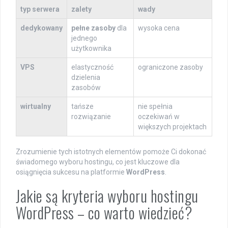
typ serwera
zalety
wady
dedykowany
pełne zasoby
dla
wysoka cena
jednego
użytkownika
VPS
elastyczność
ograniczone zasoby
dzielenia
zasobów
wirtualny
tańsze
nie spełnia
rozwiązanie
oczekiwań w
większych projektach
Zrozumienie tych istotnych elementów pomoże Ci dokonać
świadomego wyboru hostingu, co jest kluczowe dla
osiągnięcia sukcesu na platformie
WordPress
.
Jakie są kryteria wyboru hostingu
WordPress – co warto wiedzieć?