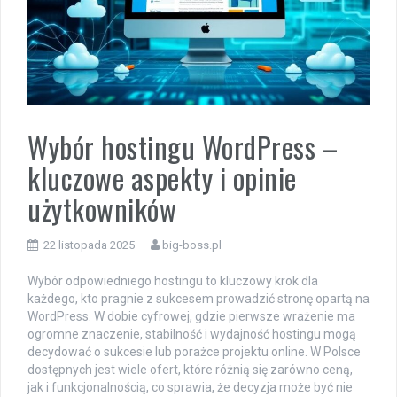
Wybór hostingu WordPress –
kluczowe aspekty i opinie
użytkowników
22 listopada 2025
big-boss.pl
Wybór odpowiedniego hostingu to kluczowy krok dla
każdego, kto pragnie z sukcesem prowadzić stronę opartą na
WordPress. W dobie cyfrowej, gdzie pierwsze wrażenie ma
ogromne znaczenie, stabilność i wydajność hostingu mogą
decydować o sukcesie lub porażce projektu online. W Polsce
dostępnych jest wiele ofert, które różnią się zarówno ceną,
jak i funkcjonalnością, co sprawia, że decyzja może być nie