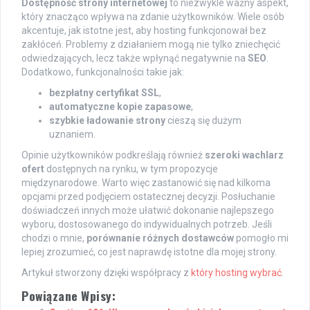
Dostępność strony internetowej
to niezwykle ważny aspekt,
który znacząco wpływa na zdanie użytkowników. Wiele osób
akcentuje, jak istotne jest, aby hosting funkcjonował bez
zakłóceń. Problemy z działaniem mogą nie tylko zniechęcić
odwiedzających, lecz także wpłynąć negatywnie na
SEO
.
Dodatkowo, funkcjonalności takie jak:
bezpłatny certyfikat SSL
,
automatyczne kopie zapasowe
,
szybkie ładowanie strony
cieszą się dużym
uznaniem.
Opinie użytkowników podkreślają również
szeroki wachlarz
ofert
dostępnych na rynku, w tym propozycje
międzynarodowe. Warto więc zastanowić się nad kilkoma
opcjami przed podjęciem ostatecznej decyzji. Posłuchanie
doświadczeń innych może ułatwić dokonanie najlepszego
wyboru, dostosowanego do indywidualnych potrzeb. Jeśli
chodzi o mnie,
porównanie różnych dostawców
pomogło mi
lepiej zrozumieć, co jest naprawdę istotne dla mojej strony.
Artykuł stworzony dzięki współpracy z
który hosting wybrać
.
Powiązane Wpisy: