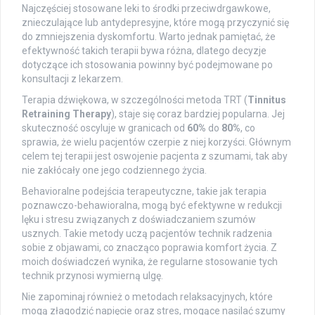
Najczęściej stosowane leki to środki przeciwdrgawkowe,
znieczulające lub antydepresyjne, które mogą przyczynić się
do zmniejszenia dyskomfortu. Warto jednak pamiętać, że
efektywność takich terapii bywa różna, dlatego decyzje
dotyczące ich stosowania powinny być podejmowane po
konsultacji z lekarzem.
Terapia dźwiękowa, w szczególności metoda TRT (
Tinnitus
Retraining Therapy
), staje się coraz bardziej popularna. Jej
skuteczność oscyluje w granicach od
60%
do
80%
, co
sprawia, że wielu pacjentów czerpie z niej korzyści. Głównym
celem tej terapii jest oswojenie pacjenta z szumami, tak aby
nie zakłócały one jego codziennego życia.
Behavioralne podejścia terapeutyczne, takie jak terapia
poznawczo-behawioralna, mogą być efektywne w redukcji
lęku i stresu związanych z doświadczaniem szumów
usznych. Takie metody uczą pacjentów technik radzenia
sobie z objawami, co znacząco poprawia komfort życia. Z
moich doświadczeń wynika, że regularne stosowanie tych
technik przynosi wymierną ulgę.
Nie zapominaj również o metodach relaksacyjnych, które
mogą złagodzić napięcie oraz stres, mogące nasilać szumy