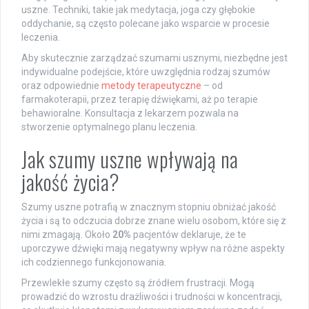
uszne. Techniki, takie jak medytacja, joga czy głębokie
oddychanie, są często polecane jako wsparcie w procesie
leczenia.
Aby skutecznie zarządzać szumami usznymi, niezbędne jest
indywidualne podejście, które uwzględnia rodzaj szumów
oraz odpowiednie
metody terapeutyczne
– od
farmakoterapii, przez terapię dźwiękami, aż po terapie
behawioralne. Konsultacja z lekarzem pozwala na
stworzenie optymalnego planu leczenia.
Jak szumy uszne wpływają na
jakość życia?
Szumy uszne potrafią w znacznym stopniu obniżać jakość
życia i są to odczucia dobrze znane wielu osobom, które się z
nimi zmagają. Około
20%
pacjentów deklaruje, że te
uporczywe dźwięki mają negatywny wpływ na różne aspekty
ich codziennego funkcjonowania.
Przewlekłe szumy często są źródłem frustracji. Mogą
prowadzić do wzrostu drażliwości i trudności w koncentracji,