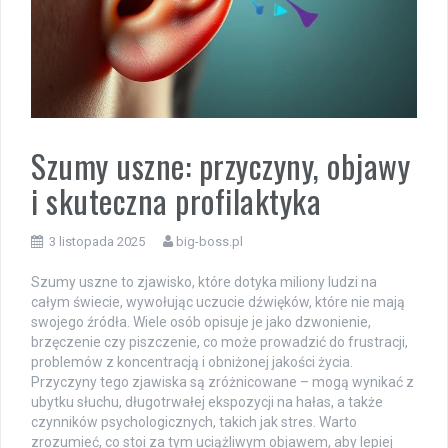
Szumy uszne: przyczyny, objawy
i skuteczna profilaktyka
3 listopada 2025
big-boss.pl
Szumy uszne to zjawisko, które dotyka miliony ludzi na
całym świecie, wywołując uczucie dźwięków, które nie mają
swojego źródła. Wiele osób opisuje je jako dzwonienie,
brzęczenie czy piszczenie, co może prowadzić do frustracji,
problemów z koncentracją i obniżonej jakości życia.
Przyczyny tego zjawiska są zróżnicowane – mogą wynikać z
ubytku słuchu, długotrwałej ekspozycji na hałas, a także
czynników psychologicznych, takich jak stres. Warto
zrozumieć, co stoi za tym uciążliwym objawem, aby lepiej