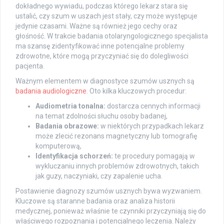
dokładnego wywiadu, podczas którego lekarz stara się
ustalić, czy szum w uszach jest stały, czy może występuje
jedynie czasami. Ważne są również jego cechy oraz
głośność. W trakcie badania otolaryngologicznego specjalista
ma szansę zidentyfikować inne potencjalne problemy
zdrowotne, które mogą przyczyniać się do dolegliwości
pacjenta.
Ważnym elementem w diagnostyce szumów usznych są
badania audiologiczne
. Oto kilka kluczowych procedur:
Audiometria tonalna:
dostarcza cennych informacji
na temat zdolności słuchu osoby badanej,
Badania obrazowe:
w niektórych przypadkach lekarz
może zlecić rezonans magnetyczny lub tomografię
komputerową,
Identyfikacja schorzeń:
te procedury pomagają w
wykluczaniu innych problemów zdrowotnych, takich
jak guzy, naczyniaki, czy zapalenie ucha.
Postawienie diagnozy szumów usznych bywa wyzwaniem.
Kluczowe są staranne badania oraz analiza historii
medycznej, ponieważ właśnie te czynniki przyczyniają się do
właściwego rozpoznania i potencjalnego leczenia. Należy