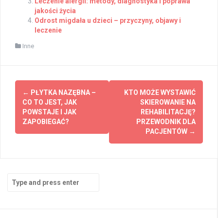
Leczenie alergii: metody, diagnostyka i poprawa
jakości życia
Odrost migdała u dzieci – przyczyny, objawy i
leczenie
Inne
Post
←
PŁYTKA NAZĘBNA –
KTO MOŻE WYSTAWIĆ
navigation
CO TO JEST, JAK
SKIEROWANIE NA
POWSTAJE I JAK
REHABILITACJĘ?
ZAPOBIEGAĆ?
PRZEWODNIK DLA
PACJENTÓW
→
Search
for: