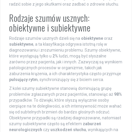
radzić sobie z jego skutkami oraz zadbać o zdrowie słuchu.
Rodzaje szumów usznych:
obiektywne i subiektywne
Rodzaje szumów usznych dzieli się na
obiektywne
oraz
subiektywne
, a ta klasyfikacja odgrywa istotną rolę w
diagnozowaniu i zrozumieniu problemu. Szumy obiektywne,
które występują tylko u
2%
ludzi, mogą być słyszalne
zarówno przez pacjenta, jak i innych. Zazwyczaj są wynikiem
patologicznych procesów w organizmie, takich jak
zaburzenia krążenia, a ich charakterystyka często przyjmuje
pulsujący rytm
, synchronizujący się z biciem serca.
Z kolei szumy subiektywne stanowią dominującą grupę
problemów zgłaszanych przez pacjentów, stanowiąc aż
98%
przypadków. To dźwięki, które słyszą wyłącznie osoby
cierpiące na te dolegliwości, a ich intensywność może wahać
się od subtelnych brzmień do bardzo głośnych odczuć.
Obiektywne przypadki są rzadziej diagnozowane, natomiast
szumy subiektywne często są efektem
zaburzeń
neurologicznych
czy
uszkodzeń słuchu
, wynikających na