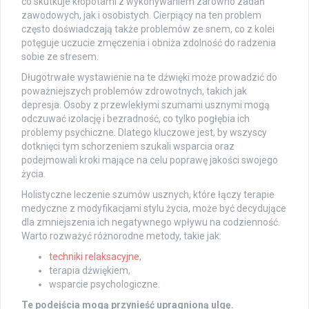
co skutkuje kłopotami z wykonywaniem zarówno zadań
zawodowych, jak i osobistych. Cierpiący na ten problem
często doświadczają także problemów ze snem, co z kolei
potęguje uczucie zmęczenia i obniża zdolność do radzenia
sobie ze stresem.
Długotrwałe wystawienie na te dźwięki może prowadzić do
poważniejszych problemów zdrowotnych, takich jak
depresja. Osoby z przewlekłymi szumami usznymi mogą
odczuwać izolację i bezradność, co tylko pogłębia ich
problemy psychiczne. Dlatego kluczowe jest, by wszyscy
dotknięci tym schorzeniem szukali wsparcia oraz
podejmowali kroki mające na celu poprawę jakości swojego
życia.
Holistyczne leczenie szumów usznych, które łączy terapie
medyczne z modyfikacjami stylu życia, może być decydujące
dla zmniejszenia ich negatywnego wpływu na codzienność.
Warto rozważyć różnorodne metody, takie jak:
techniki relaksacyjne
,
terapia dźwiękiem,
wsparcie psychologiczne.
Te podejścia mogą przynieść upragnioną ulgę.